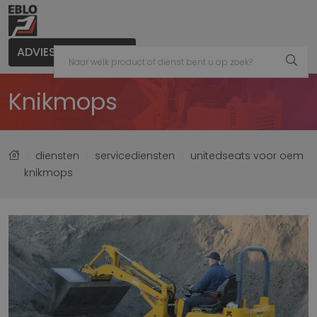
ADVIES AANVRAGEN
Knikmops
diensten
servicediensten
unitedseats voor oem
knikmops