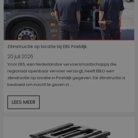
He
g
t
d
be
ve
p
in
z
v
w
Zitinstructie op locatie bij EBS Poeldijk
Google Privacy Policy
g
t
20 juli 2026
se
Voor EBS, een Nederlandse vervoersmaatschappij die
website
eblo.nl
1 week
regionaal openbaar vervoer verzorgt, heeft EBLO een
li_gc
5 maanden 3
W
LinkedIn
zitinstructie op locatie in Poeldijk gegeven. De zitinstructie is
weken
o
Corporation
bedoeld om inzicht te geven in ...
v
.linkedin.com
sl
g
co
LEES MEER
es
d
CookieScriptConsent
4 weken 2
D
CookieScript
dagen
w
eblo.nl
d
Sc
o
c