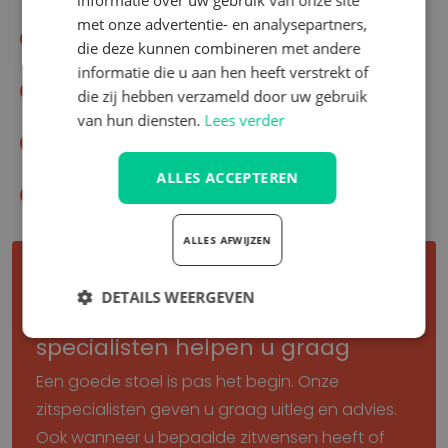
informatie over uw gebruik van onze site
met onze advertentie- en analysepartners,
Montage op locatie
die deze kunnen combineren met andere
informatie die u aan hen heeft verstrekt of
Merkonafhankelijk
die zij hebben verzameld door uw gebruik
van hun diensten.
Lees verder
Zit-specialist met meer dan 40 jaar ervaring
ALLES ACCEPTEREN
Reparatieservice
ALLES AFWIJZEN
Advies nodig of liever een
DETAILS WEERGEVEN
maatwerk stoel? Onze
Strikt
Prestatie
Targeting
specialisten helpen u graag
noodzakelijk
Een goede stoel is pas het begin. Onze
zitspecialisten geven u graag uitleg en advies.
Functioneel
Ook wanneer u bepaalde zitwensen heeft of