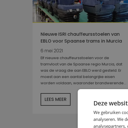
Nieuwe ISRI chauffeursstoelen van
EBLO voor Spaanse trams in Murcia
6 mei 2021
Elf nieuwe chauffeursstoelen voor de
tramvloot van de Spaanse regio Murcia, dat
was de vraag die aan EBLO werd gesteld. Er
moest aan een aantal belangrijke eisen
worden voldaan, waaronder brandwerende...
LEES MEER
Deze websit
We gebruiken coo
analyseren. We de
analysepartners,