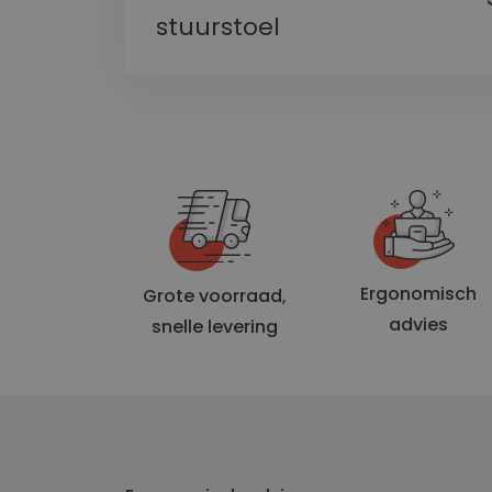
stuurstoel
website
li_gc
CookieScriptConse
Ergonomisch
Grote voorraad,
Naam
Naam
advies
snelle levering
_ga
bcookie
_gcl_au
_ALGOLIA