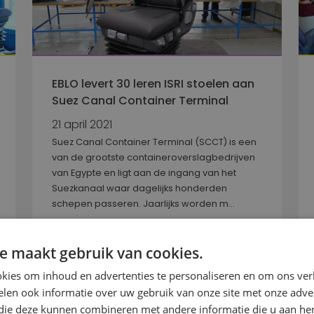
EBLO levert 30 leren ISRI stoelen aan
Suez Canal Container Terminal
21 april 2021
Suez Canal Container Terminal (SCCT) is een
van de grootste containeroverslagbedrijven
van Egypte en ligt aan de ingang van het
Suezkanaal waar dagelijks honderden
schepen passeren. Jaarlijks worden m...
LEES MEER
e maakt gebruik van cookies.
kies om inhoud en advertenties te personaliseren en om ons ver
len ook informatie over uw gebruik van onze site met onze adver
 die deze kunnen combineren met andere informatie die u aan hen