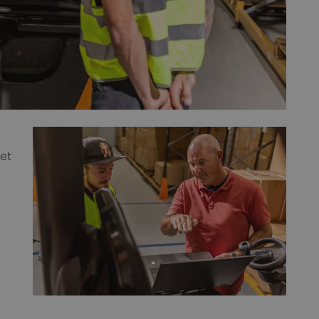
oet
.