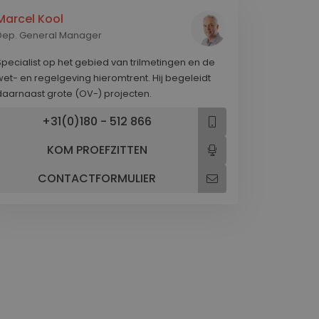
bieden wij een uitgebreid
Stoelen voor Kassaplaats
Marcel Kool
dienstenpakket!
Stoelen voor Kinderopvang
Dep. General Manager
Stoelen voor Laboratorium
WERKPLEK ONDERZOEK EN ADVIES
Stoelen voor Natte ruimte
Specialist op het gebied van trilmetingen en de
wet- en regelgeving hieromtrent. Hij begeleidt
Stoelen voor Onderwijs
daarnaast grote (OV-) projecten.
Stoelen voor Praktijk gezondheidszorg
+31(0)180 - 512 866
Stoelen voor Sociale werkplaats
Stoelen voor Uiterlijke verzorging
KOM PROEFZITTEN
Stoelen voor Werkplaats
CONTACTFORMULIER
Stoelen voor Ziekenhuis