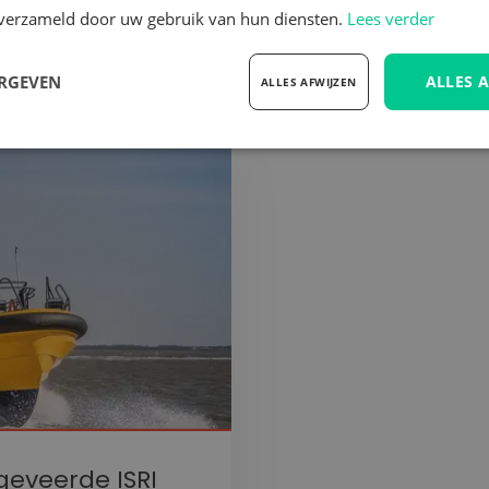
n verzameld door uw gebruik van hun diensten.
Lees verder
ERGEVEN
ALLES 
ALLES AFWIJZEN
elijk
Prestatie
Targeting
F
Strikt noodzakelijk
Prestatie
Targeting
Functioneel
 cookies maken de kernfunctionaliteiten van de website mogelijk, zoals gebruikersaanm
bsite kan niet goed worden gebruikt zonder de strikt noodzakelijke cookies.
Aanbieder
/
Vervaldatum
Omschrijving
Domein
METADATA
5 maanden 4
Deze cookie wordt gebruikt om de toes
YouTube
weken
gebruiker en privacykeuzes voor hun inte
.youtube.com
geveerde ISRI
op te slaan. Het registreert gegevens o