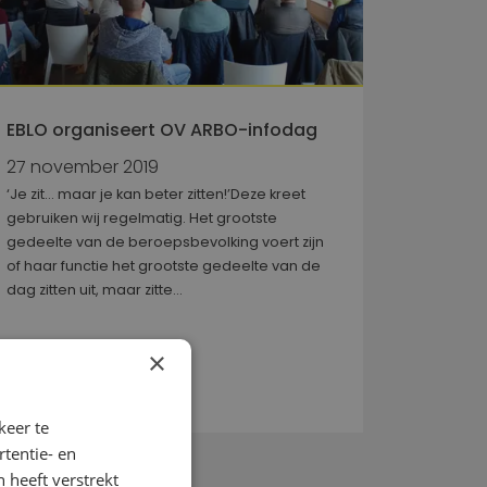
EBLO organiseert OV ARBO-infodag
27 november 2019
‘Je zit… maar je kan beter zitten!’Deze kreet
gebruiken wij regelmatig. Het grootste
gedeelte van de beroepsbevolking voert zijn
of haar functie het grootste gedeelte van de
dag zitten uit, maar zitte...
×
LEES MEER
keer te
tentie- en
 heeft verstrekt