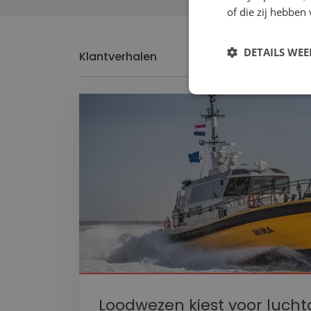
of die zij hebbe
DETAILS WE
Klantverhalen
Strikt noodzak
Strikt noodzakelijke
accountbeheer. De we
Naam
VISITOR_PRIVACY_
Loodwezen kiest voor lucht