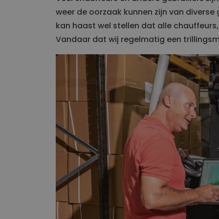
Constructie
weer de oorzaak kunnen zijn van divers
Transport
Stoelen voor Bouwkraan
kan haast wel stellen dat alle chauffeurs
Stoelen voor Bouwmachine
Vandaar dat wij regelmatig een trillingsm
Werkplek
Matt
Stoelen voor Grondverzet
Intern transport
Logistiek
Stoelen voor Heftruck
Stoelen voor Kleine voertuigen
Stoelen voor Reachtruck
Wagenpark
Stoelen voor Heftruck
Stoelen voor Kleine voertuigen