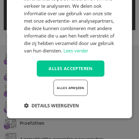
snelle/onverwachtse aanvragen. We kunnen dan
verkeer te analyseren. We delen ook
vaak snel schakelen en de klant de gewenste stoelen
informatie over uw gebruik van onze site
meegeven.
met onze advertentie- en analysepartners,
die deze kunnen combineren met andere
informatie die u aan hen heeft verstrekt of
die zij hebben verzameld door uw gebruik
van hun diensten.
Lees verder
Grote voorraad, snelle levering
ALLES ACCEPTEREN
Ergonomisch advies
ALLES AFWIJZEN
Stoel op maat
DETAILS WEERGEVEN
24/7 Storingsdienst
Strikt
Prestatie
Targeting
Proefzitten
noodzakelijk