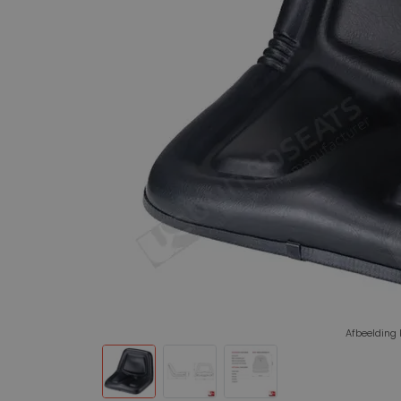
Constructie
Transport
Stoelen voor Bouwkraan
Stoelen voor Bouwmachine
Werkplek
Matt
Stoelen voor Grondverzet
Intern transport
Logistiek
Stoelen voor Heftruck
Stoelen voor Kleine voertuigen
Stoelen voor Reachtruck
Wagenpark
Stoelen voor Heftruck
Stoelen voor Kleine voertuigen
Afbeelding 