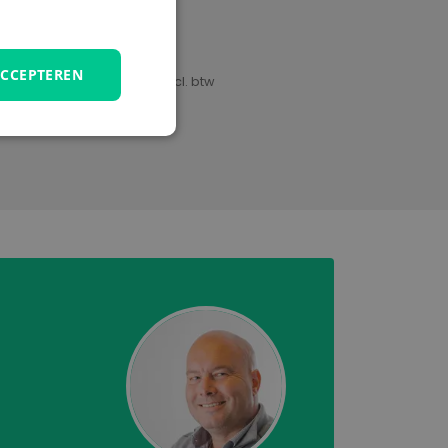
Cobo
PVC
ACCEPTEREN
€ 108,99
Excl. btw
unctioneel
elding en
temming van de
ractie met de site
ver de toestemming