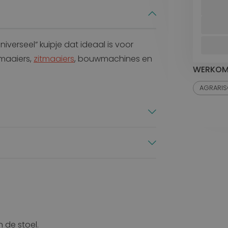
niverseel” kuipje dat ideaal is voor
maaiers,
zitmaaiers
, bouwmachines en
WERKOM
AGRARI
 de stoel.