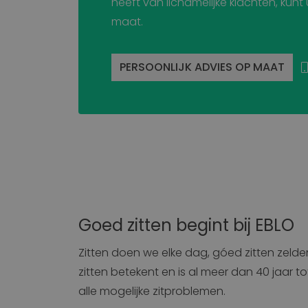
heeft van lichamelijke klachten, kunt
maat.
website
li_gc
PERSOONLIJK ADVIES OP MAAT
CookieScriptConse
Naam
Naam
_ga
Goed zitten begint bij EBLO
bcookie
Zitten doen we elke dag, góed zitten zeld
_gcl_au
zitten betekent en is al meer dan 40 jaar 
alle mogelijke zitproblemen.
_ALGOLIA