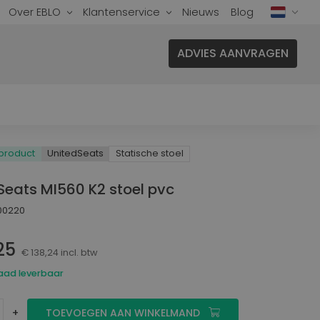
Over EBLO
Klantenservice
Nieuws
Blog
ADVIES AANVRAGEN
 product
UnitedSeats
Statische stoel
rkplek
Stoelen voor Cleanroom
Seats MI560 K2 stoel pvc
Stoelen voor Controleruimte
00220
Stoelen voor ESD
Kantoor
25
Veiligheidssystemen
Maatwerk
€ 138,24 incl. btw
Stoelen voor Bureau
raad leverbaar
Stoelen voor Kantoor
Stoelen voor Vergaderruimte
Naast onze premium producten
+
TOEVOEGEN AAN WINKELMAND