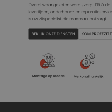
IDE
Overal waar gezeten wordt, zorgt EBLO dat u
_ga_0071JSE8CH
levertijden, onderhoud- en reparatieservi
is uw zitspecialist die maximaal ontzorgt!
lidc
BEKIJK ONZE DIENSTEN
KOM PROEFZITT
VISITOR_INFO1_LIV
__Secure-
ROLLOUT_TOKEN
YSC
Montage op locatie
Merkonafhankelijk