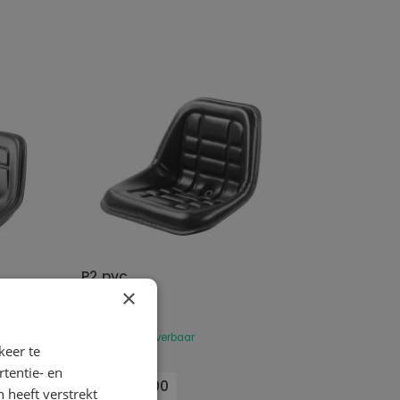
P2 pvc
×
COBO
Statische stoel
Uit voorraad leverbaar
keer te
tentie- en
CO.300200
 heeft verstrekt