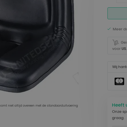
Transport
Land
Stoelen voor Bestelbus
en
Krukken
Meer d
Stoelen voor Goederentrein
Stoelen voor Overige voertuigen
Ges
Stoelen voor Vrachtwagen
voor
US
Maritiem
Stoelen voor Containerkraan
Wij han
Stoelen voor Haven
Stoelen voor Scheepvaart
Heeft 
komt niet altijd overeen met de standaarduitvoering
Onze spe
graag.