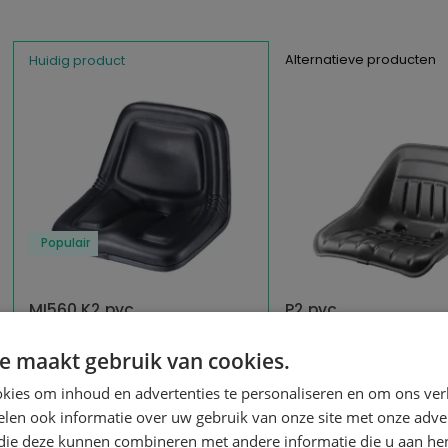
Alternatieve producten
Huidig product
Populair
MI560 K2 pvc
P2 pvc
UNITEDSEATS
KAB SEATING
e maakt gebruik van cookies.
Statische stoel
Statische stoel
Uit voorraad leverbaar
Uit voorraad leverbaar
kies om inhoud en advertenties te personaliseren en om ons ver
len ook informatie over uw gebruik van onze site met onze adver
US.100220
KA.104300
 die deze kunnen combineren met andere informatie die u aan hen