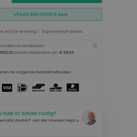
bieden wij een uitgebreid
Stoelen voor Kassaplaats
dienstenpakket!
Stoelen voor Kinderopvang
VRAAG EEN OFFERTE AAN
Stoelen voor Laboratorium
WERKPLEK ONDERZOEK EN ADVIES
Stoelen voor Natte ruimte
an
40 jaar
ervaring
Ergonomisch advies
Stoelen voor Onderwijs
Stoelen voor Praktijk gezondheidszorg
chatte verzendkosten
Stoelen voor Sociale werkplaats
.100220
binnen Nederland zijn:
€ 28,50
Stoelen voor Uiterlijke verzorging
Stoelen voor Werkplaats
teren de volgende betaalmethodes:
Stoelen voor Ziekenhuis
u hulp of advies nodig?
cialist André P. van der Hoeven helpt u