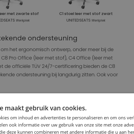
leer met zwarte stof
C1 stoel leer met stof zwart
EDSEATS
UNITEDSEATS
Werkplek
Werkplek
tekende ondersteuning
 om het ergonomisch ontwerp, onder meer bij de
C8 Pro Office (leer met stof), C4 Office (leer met
et de officiële TÜV 24/7-certificering bieden de C8
ekende ondersteuning bij langdurig zitten. Ook voor
nop eerdere goedkeuringen
e maakt gebruik van cookies.
nop eerdere goedkeuringen volgens DIN EN 1335-1 en
ertificering (BS 7176:2007 + A1:2011) voor de
kies om inhoud en advertenties te personaliseren en om ons ver
rheidstesten zijn uitgevoerd in het Textiel Lab in
len ook informatie over uw gebruik van onze site met onze adver
 die deze kunnen combineren met andere informatie die u aan hen