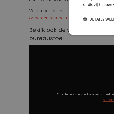
of die zij hebbe
Voor meer informatie of een kopie van het 
opnemen met het UnitedSeats Team
.
DETAILS WE
Bekijk ook de video van de Un
Strikt noodzak
bureaustoel
Strikt noodzakelijke
accountbeheer. De we
Om deze video te bekijken moet j
Naam
Voork
VISITOR_PRIVACY_