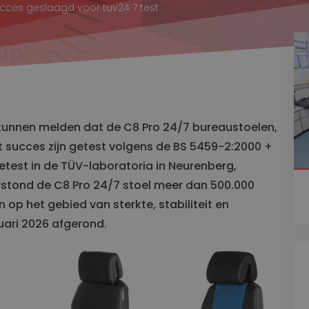
cces geslaagd voor tuv24 7 test
Transport
Land
Stoelen voor Bestelbus
en
Krukken
Stoelen voor Goederentrein
Stoelen voor Overige voertuigen
Stoelen voor Vrachtwagen
e kunnen melden dat de C8 Pro 24/7 bureaustoelen,
Maritiem
t succes zijn getest volgens de BS 5459-2:2000 +
Stoelen voor Containerkraan
getest in de TÜV-laboratoria in Neurenberg,
Stoelen voor Haven
stond de C8 Pro 24/7 stoel meer dan 500.000
Stoelen voor Scheepvaart
n op het gebied van sterkte, stabiliteit en
ruari 2026 afgerond.