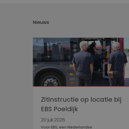
IDE
_ga_0071JSE8CH
Nieuws
lidc
VISITOR_INFO1_LIV
__Secure-
ROLLOUT_TOKEN
YSC
Zitinstructie op locatie bij
EBS Poeldijk
20 juli 2026
Voor EBS, een Nederlandse