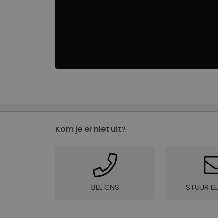
website
li_gc
CookieScriptConse
Kom je er niet uit?
Naam
Naam
_ga
bcookie
BEL ONS
STUUR EE
_gcl_au
_ALGOLIA