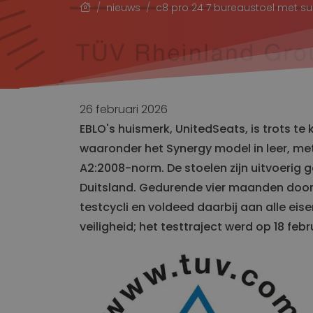
nieuws
c8 pro 24 7 bureaustoel met su
Constructie
Transport
Stoelen voor Bouwkraan
Stoelen voor Bouwmachine
Werkplek
Matt
Stoelen voor Grondverzet
Intern transport
26 februari 2026
EBLO's huismerk, UnitedSeats, is trots t
Logistiek
waaronder het Synergy model in leer, me
Stoelen voor Heftruck
A2:2008-norm. De stoelen zijn uitvoerig 
Stoelen voor Kleine voertuigen
Duitsland. Gedurende vier maanden door
Stoelen voor Reachtruck
testcycli en voldeed daarbij aan alle eise
Wagenpark
veiligheid; het testtraject werd op 18 feb
Stoelen voor Heftruck
Stoelen voor Kleine voertuigen