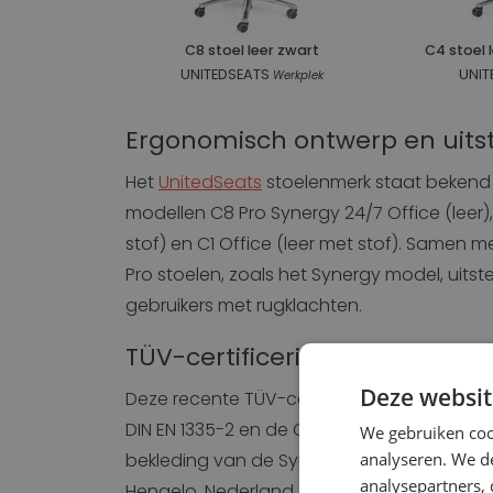
C8 stoel leer zwart
C4 stoel 
UNITEDSEATS
UNIT
Werkplek
Ergonomisch ontwerp en uits
Het
UnitedSeats
stoelenmerk staat bekend
modellen C8 Pro Synergy 24/7 Office (leer), 
stof) en C1 Office (leer met stof). Samen m
Pro stoelen, zoals het Synergy model, uitst
gebruikers met rugklachten.
TÜV-certificering komt bove
Deze websit
Deze recente TÜV-certificering komt bove
DIN EN 1335-2 en de Crib 5-brandvertragingsc
We gebruiken coo
bekleding van de Synergy stoel. De brandbaa
analyseren. We de
analysepartners,
Hengelo, Nederland.