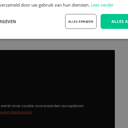
n verzameld door uw gebruik van hun diensten.
Lees verder
volledige certificeringsrapport kunt u
contact
ERGEVEN
ALLES 
ALLES AFWIJZEN
itedSeats C8 Pro Synergy 24/7
elijk
Prestatie
Targeting
F
Strikt noodzakelijk
Prestatie
Targeting
Functioneel
 cookies maken de kernfunctionaliteiten van de website mogelijk, zoals gebruikersaanm
bsite kan niet goed worden gebruikt zonder de strikt noodzakelijke cookies.
Aanbieder
/
e eerst onze cookie voorwaarden accepteren
Vervaldatum
Omschrijving
Domein
euren aanpassen
METADATA
5 maanden 4
Deze cookie wordt gebruikt om de toes
YouTube
weken
gebruiker en privacykeuzes voor hun inte
.youtube.com
op te slaan. Het registreert gegevens o