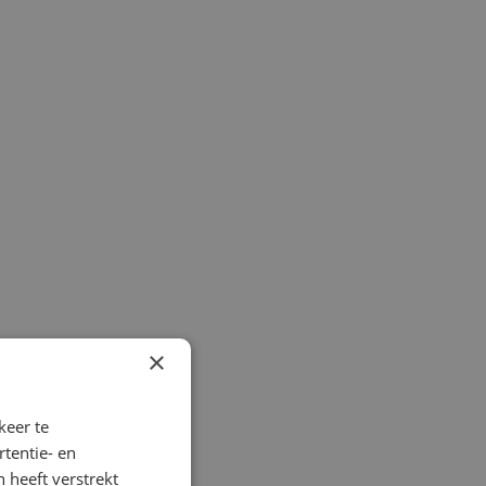
×
keer te
tentie- en
 heeft verstrekt