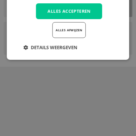
BEZOEK DE SHOWROOM
VEELGESTELDE VRAGEN
ALLES ACCEPTEREN
ALLES AFWIJZEN
STUUR EEN WHATSAPP
DETAILS WEERGEVEN
Strikt
Prestatie
Targeting
noodzakelijk
Functioneel
Strikt noodzakelijk
Prestatie
Targeting