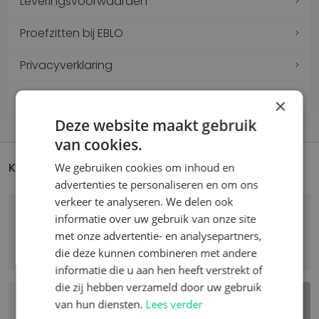
Leveringsvoorwaarden
Proefzitten bij EBLO
Privacyverklaring
Downloads
×
Deze website maakt gebruik
van cookies.
Kom je er niet uit?
We gebruiken cookies om inhoud en
advertenties te personaliseren en om ons
verkeer te analyseren. We delen ook
informatie over uw gebruik van onze site
met onze advertentie- en analysepartners,
BEL ONS
STUUR EEN E-MAIL
die deze kunnen combineren met andere
informatie die u aan hen heeft verstrekt of
die zij hebben verzameld door uw gebruik
van hun diensten.
Lees verder