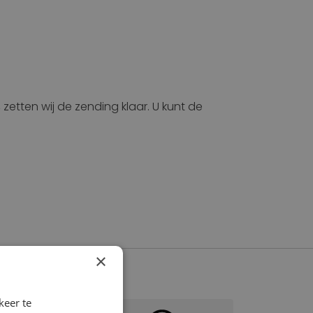
 zetten wij de zending klaar. U kunt de
×
keer te