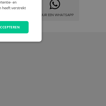
tentie- en
 heeft verstrekt
LDE VRAGEN
STUUR EEN WHATSAPP
ACCEPTEREN
unctioneel
elding en
temming van de