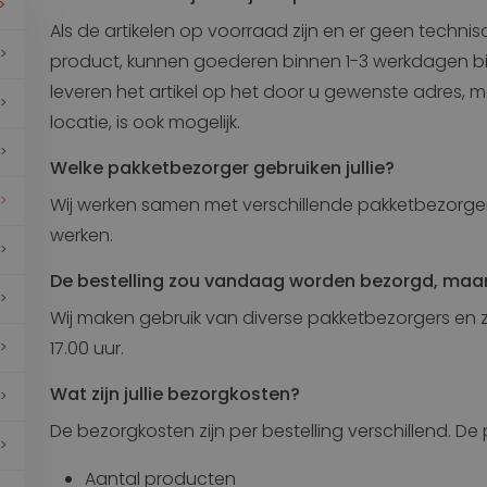
Transport
Als de artikelen op voorraad zijn en er geen techn
Land
product, kunnen goederen binnen 1-3 werkdagen bij u
Stoelen voor Bestelbus
leveren het artikel op het door u gewenste adres, ma
en
Krukken
Stoelen voor Goederentrein
locatie, is ook mogelijk.
Stoelen voor Overige voertuigen
Welke pakketbezorger gebruiken jullie?
Stoelen voor Vrachtwagen
Wij werken samen met verschillende pakketbezorgers
Maritiem
werken.
Stoelen voor Containerkraan
Stoelen voor Haven
De bestelling zou vandaag worden bezorgd, maa
Stoelen voor Scheepvaart
Wij maken gebruik van diverse pakketbezorgers en 
17.00 uur.
Wat zijn jullie bezorgkosten?
De bezorgkosten zijn per bestelling verschillend. De
Aantal producten