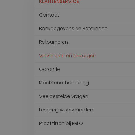
KLANTENSERVICE
Constructie
Transport
Contact
Stoelen voor Bouwkraan
Stoelen voor Bouwmachine
Werkplek
Bankgegevens en Betalingen
Matt
Stoelen voor Grondverzet
Retourneren
Intern transport
Verzenden en bezorgen
Logistiek
Stoelen voor Heftruck
Garantie
Stoelen voor Kleine voertuigen
Stoelen voor Reachtruck
Klachtenafhandeling
Wagenpark
Veelgestelde vragen
Stoelen voor Heftruck
Stoelen voor Kleine voertuigen
Leveringsvoorwaarden
Proefzitten bij EBLO