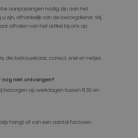
bieden wij een uitgebreid
Stoelen voor Kassaplaats
dienstenpakket!
ische aanpassingen nodig zijn aan het
Stoelen voor Kinderopvang
 zijn, afhankelijk van de bezorgdienst. Wij
Stoelen voor Laboratorium
WERKPLEK ONDERZOEK EN ADVIES
ar afhalen van het artikel bij ons op
Stoelen voor Natte ruimte
Stoelen voor Onderwijs
Stoelen voor Praktijk gezondheidszorg
Stoelen voor Sociale werkplaats
, die betrouwbaar, correct, snel en netjes
Stoelen voor Uiterlijke verzorging
Stoelen voor Werkplaats
r nog niet ontvangen?
Stoelen voor Ziekenhuis
zij bezorgen op werkdagen tussen 8.30 en
 prijs hangt af van een aantal factoren: