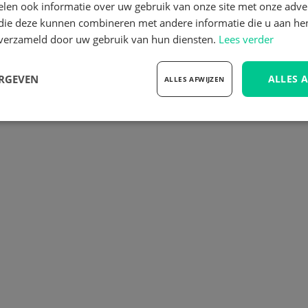
len ook informatie over uw gebruik van onze site met onze adver
 die deze kunnen combineren met andere informatie die u aan hen
n verzameld door uw gebruik van hun diensten.
Lees verder
N E-MAIL
BEZOEK DE SHOWROOM
VEELGESTE
ERGEVEN
ALLES 
ALLES AFWIJZEN
elijk
Prestatie
Targeting
F
Strikt noodzakelijk
Prestatie
Targeting
Functioneel
 cookies maken de kernfunctionaliteiten van de website mogelijk, zoals gebruikersaanm
bsite kan niet goed worden gebruikt zonder de strikt noodzakelijke cookies.
Aanbieder
/
Vervaldatum
Omschrijving
Domein
METADATA
5 maanden 4
Deze cookie wordt gebruikt om de toes