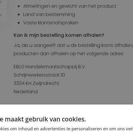
Afmetingen en gewicht van het product
Land van bestemming
Vaste klantenafspraken
Kan ik mijn bestelling komen afhalen?
Ja, als u aangeeft dat u de bestelling komt afhalen,
producten dan afhalen op het volgende adres:
EBLO Handelsmaatschappij B.V.
Schrijnwerkersstraat 10
3334 KH Zwijndrecht
Nederland
e maakt gebruik van cookies.
kies om inhoud en advertenties te personaliseren en om ons ver