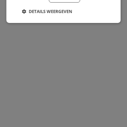
DETAILS WEERGEVEN
Strikt
Prestatie
Targeting
noodzakelijk
Functioneel
Strikt noodzakelijk
Prestatie
Targeting
Functioneel
Strikt noodzakelijke cookies maken de
kernfunctionaliteiten van de website mogelijk, zoals
gebruikersaanmelding en accountbeheer. De
website kan niet goed worden gebruikt zonder de
strikt noodzakelijke cookies.