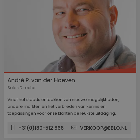
bij te h
YouTube-
in sites z
ingeslote
ook bepa
websiteb
nieuwe o
versie va
YouTube-
gebruikt.
__Secure-
.youtube.com
5 maanden 4
ROLLOUT_TOKEN
weken
YSC
Sessie
Deze coo
Google LLC
door Yo
.youtube.com
ingestel
André P. van der Hoeven
weergav
ingeslote
Sales Director
te houde
Vindt het steeds ontdekken van nieuwe mogelijkheden,
andere markten en het verbreden van kennis en
toepassingen voor onze klanten de leukste uitdaging.
+31(0)180-512 866
VERKOOP@EBLO.NL