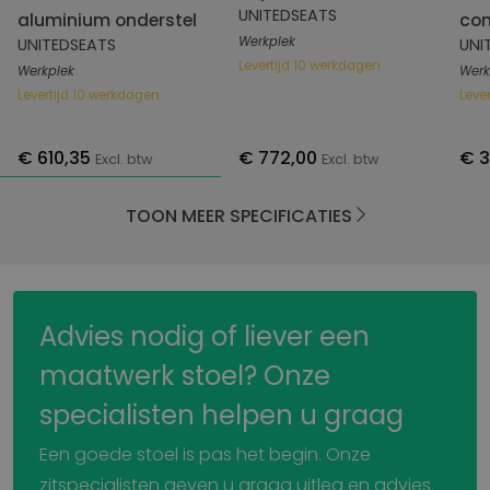
UNITEDSEATS
aluminium onderstel
com
Werkplek
UNITEDSEATS
UNI
Levertijd 10 werkdagen
Werkplek
Werk
Levertijd 10 werkdagen
Leve
€ 610,35
€ 772,00
€ 
Excl. btw
Excl. btw
TOON MEER SPECIFICATIES
Advies nodig of liever een
maatwerk stoel? Onze
specialisten helpen u graag
Een goede stoel is pas het begin. Onze
zitspecialisten geven u graag uitleg en advies.