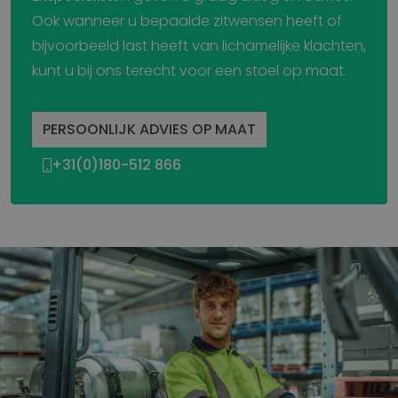
Ook wanneer u bepaalde zitwensen heeft of
bijvoorbeeld last heeft van lichamelijke klachten,
kunt u bij ons terecht voor een stoel op maat.
PERSOONLIJK ADVIES OP MAAT
+31(0)180-512 866