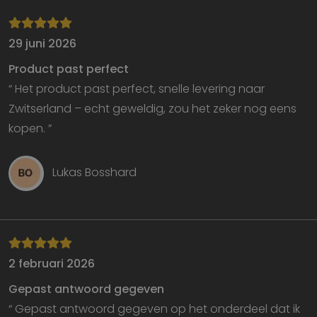
29 juni 2026
Product past perfect
“ Het product past perfect, snelle levering naar
Strikt noodzakelijk
Prestatie
Targeting
Zwitserland – echt geweldig, zou het zeker nog eens
Functioneel
kopen. ”
Strikt noodzakelijke cookies maken de
kernfunctionaliteiten van de website mogelijk, zoals
gebruikersaanmelding en accountbeheer. De
Lukas Bosshard
website kan niet goed worden gebruikt zonder de
strikt noodzakelijke cookies.
Aanbieder
/
Naam
Vervaldatum
O
Domein
VISITOR_PRIVACY_METADATA
5 maanden 4
D
YouTube
weken
w
.youtube.com
o
2 februari 2026
t
d
Gepast antwoord gegeven
p
v
“ Gepast antwoord gegeven op het onderdeel dat ik
in