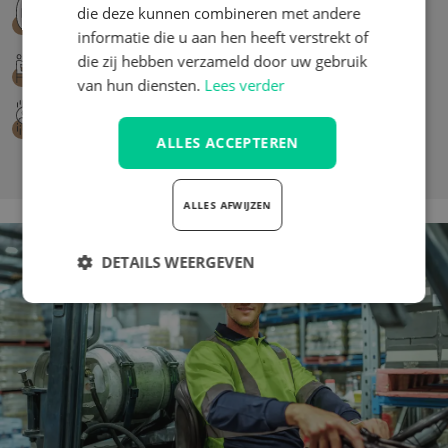
die deze kunnen combineren met andere
24/7 Storingsdienst
informatie die u aan hen heeft verstrekt of
die zij hebben verzameld door uw gebruik
Proefzitten
van hun diensten.
Lees verder
Aantrekkelijke garantievoorwaarden
ALLES ACCEPTEREN
ALLES AFWIJZEN
DETAILS WEERGEVEN
Strikt
Prestatie
Targeting
noodzakelijk
Functioneel