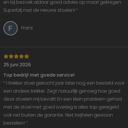
en bij bezoek aldaar goed advies op maat gekregen.
c
v
Superblij met de nieuwe stoelen! ”
Sc
n
co
Frans
Aanbieder
Naam
Vervaldatum
Omschrijving
/
Domein
_ga
1 jaar 1
Deze cookienaam
Google
Aanbieder
/
25 juni 2026
Naam
Vervaldatum
Omschrij
maand
is gekoppeld aan
LLC
Domein
Google Universal
.eblo.nl
Analytics - wat een
Top bedrijf met goede service!
bcookie
1 jaar
Dit is ee
Microsoft
belangrijke update
MSN 1st 
Corporation
is van de meer
“ 1 trekker stoel gekocht jaar later nog een besteld voor
voor het
.linkedin.com
algemeen
inhoud v
gebruikte
een andere trekker. Zegt natuurlijk genoeg hoe goed
website v
analyseservice van
media.
Google. Deze
deze stoelen mij bevalt! En een klein probleem gehad
cookie wordt
_gcl_au
2 maanden 4
Deze coo
Google LLC
gebruikt om uniek
met de stoel met goed overleg is alles top geregeld
weken
ingestel
.eblo.nl
gebruikers te
Doublecl
onderscheiden
ook net buiten de garantie. Niet twijfelen gewoon
informati
door een
hoe de e
willekeurig
bestellen! ”
de websi
gegenereerd
en over 