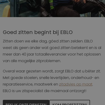
Strikt noodzakelijk
Prestatie
Targeting
Functioneel
Goed zitten begint bij EBLO
Strikt noodzakelijke cookies maken de
Zitten doen we elke dag, góed zitten zelden. EBLO
kernfunctionaliteiten van de website mogelijk, zoals
gebruikersaanmelding en accountbeheer. De
weet als geen ander wat goed zitten betekent en is al
website kan niet goed worden gebruikt zonder de
strikt noodzakelijke cookies.
meer dan 40 jaar totaalleverancier voor het oplossen
Aanbieder
/
van alle mogelijke zitproblemen.
Naam
Vervaldatum
O
Domein
VISITOR_PRIVACY_METADATA
5 maanden 4
D
YouTube
Overal waar gezeten wordt, zorgt EBLO dat u béter zit.
weken
w
.youtube.com
o
Met goede stoelen, snelle levertijden, onderhoud- en
t
d
reparatieservice, maatwerk en
zitadvies op maat
.
p
v
EBLO is uw zitspecialist die maximaal ontzorgt!
in
si
He
g
BEKIJK ONZE DIENSTEN
KOM PROEFZITTEN!