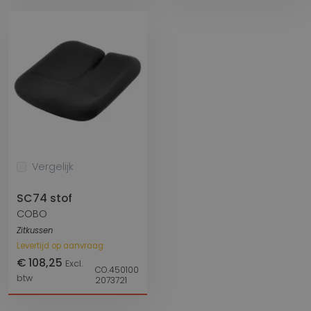
Vergelijk
SC74 stof
COBO
Zitkussen
Levertijd op aanvraag
€ 108,25
Excl.
CO.450100
btw
2073721