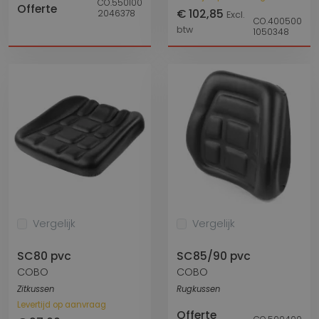
CO.550100
Offerte
€ 102,85
2046378
Excl.
CO.400500
btw
1050348
Vergelijk
Vergelijk
SC80 pvc
SC85/90 pvc
COBO
COBO
Zitkussen
Rugkussen
Levertijd op aanvraag
Offerte