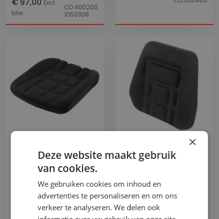
CO.500400
€ 97,00
Excl.
CO.400200
btw
1050308
×
Vergelijk
Vergelijk
Deze website maakt gebruik
van cookies.
SC85/90 stof
SC80 stof zwart
COBO
COBO
We gebruiken cookies om inhoud en
Zitkussen
Rugkussen
advertenties te personaliseren en om ons
Levertijd op aanvraag
Uit voorraad leverbaar
verkeer te analyseren. We delen ook
€ 108,00
€ 103,85
Excl.
Excl.
CO.450400