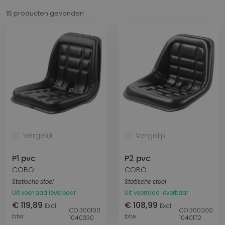
15 producten gevonden
Vergelijk
Vergelijk
P1 pvc
P2 pvc
COBO
COBO
Statische stoel
Statische stoel
Uit voorraad leverbaar
Uit voorraad leverbaar
€ 119,89
€ 108,99
Excl.
Excl.
CO.300100
CO.300200
btw
btw
1040330
1040172