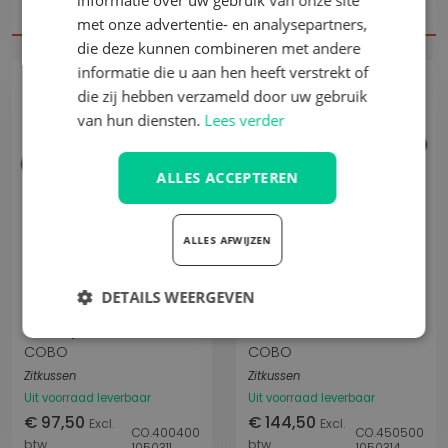
informatie over uw gebruik van onze site
btw
btw
2073685
CO.550200
met onze advertentie- en analysepartners,
die deze kunnen combineren met andere
informatie die u aan hen heeft verstrekt of
die zij hebben verzameld door uw gebruik
van hun diensten.
Lees verder
ALLES ACCEPTEREN
ALLES AFWIJZEN
Vergelijk
Vergelijk
DETAILS WEERGEVEN
SC90 pvc
SC90 stof zwart
Strikt
Prestatie
Targeting
COBO
COBO
noodzakelijk
Zitkussen
Zitkussen
Uit voorraad leverbaar
Uit voorraad leverbaar
€ 97,50
€ 144,50
Excl.
Excl.
CO.400400
CO.450500
Functioneel
btw
btw
1050311
1050314