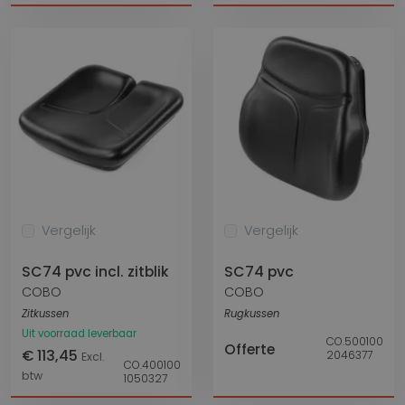
Vergelijk
Vergelijk
SC74 pvc incl. zitblik
SC74 pvc
COBO
COBO
Zitkussen
Rugkussen
Uit voorraad leverbaar
CO.500100
Offerte
€ 113,45
2046377
Excl.
CO.400100
btw
1050327