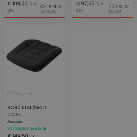
€ 108,00
€ 97,50
Excl.
Excl.
CO.450400
CO.400400
btw
btw
2073685
1050311
Vergelijk
SC90 stof zwart
COBO
Zitkussen
Uit voorraad leverbaar
€ 144,50
Excl.