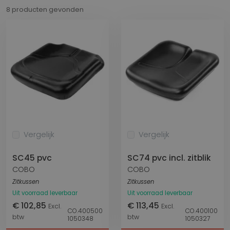
8 producten gevonden
Vergelijk
Vergelijk
SC45 pvc
SC74 pvc incl. zitblik
COBO
COBO
Zitkussen
Zitkussen
Uit voorraad leverbaar
Uit voorraad leverbaar
€ 102,85
€ 113,45
Excl.
Excl.
CO.400500
CO.400100
btw
btw
1050348
1050327