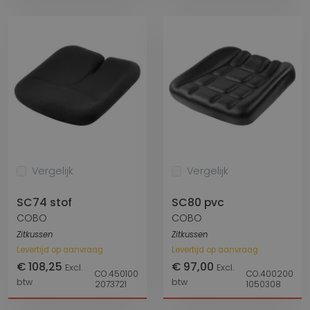
Vergelijk
Vergelijk
SC74 stof
SC80 pvc
COBO
COBO
Zitkussen
Zitkussen
Levertijd op aanvraag
Levertijd op aanvraag
€ 108,25
€ 97,00
Excl.
Excl.
CO.450100
CO.400200
btw
btw
2073721
1050308