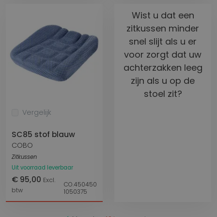
Wist u dat een
zitkussen minder
snel slijt als u er
voor zorgt dat uw
achterzakken leeg
zijn als u op de
stoel zit?
Vergelijk
SC85 stof blauw
COBO
Zitkussen
Uit voorraad leverbaar
€ 95,00
Excl.
CO.450450
btw
1050375