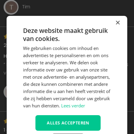
Tim
×
Deze website maakt gebruik
van cookies.
28 maart 2026
We gebruiken cookies om inhoud en
advertenties te personaliseren en om ons
Het contact telefonisch
verkeer te analyseren. We delen ook
“ Fout bestelling werd onmiddellijk opgelost contact is
informatie over uw gebruik van onze site
voor mij zeer belangrijk. ”
met onze advertentie- en analysepartners,
die deze kunnen combineren met andere
Marc Huys
informatie die u aan hen heeft verstrekt of
die zij hebben verzameld door uw gebruik
van hun diensten.
Lees verder
ALLES ACCEPTEREN
1 april 2026