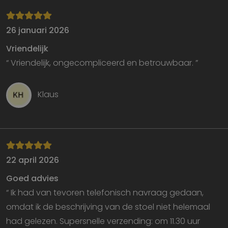
26 januari 2026
Strikt noodzakelijk
Prestatie
Targeting
Vriendelijk
Functioneel
“ Vriendelijk, ongecompliceerd en betrouwbaar. ”
Strikt noodzakelijke cookies maken de
kernfunctionaliteiten van de website mogelijk, zoals
Klaus
gebruikersaanmelding en accountbeheer. De
website kan niet goed worden gebruikt zonder de
strikt noodzakelijke cookies.
Aanbieder
/
Naam
Vervaldatum
O
Domein
VISITOR_PRIVACY_METADATA
5 maanden 4
D
YouTube
weken
w
.youtube.com
22 april 2026
o
t
Goed advies
d
p
“ Ik had van tevoren telefonisch navraag gedaan,
v
in
omdat ik de beschrijving van de stoel niet helemaal
si
He
had gelezen. Supersnelle verzending: om 11.30 uur
g