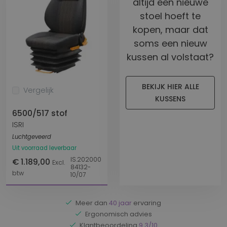
altijd een nieuwe
stoel hoeft te
kopen, maar dat
soms een nieuw
kussen al volstaat?
BEKIJK HIER ALLE
Vergelijk
KUSSENS
6500/517 stof
ISRI
Luchtgeveerd
Uit voorraad leverbaar
IS.202000
€ 1.189,00
Excl.
84132-
btw
10/07
Meer dan
40 jaar
ervaring
Ergonomisch advies
Klantbeoordeling
9.3/10