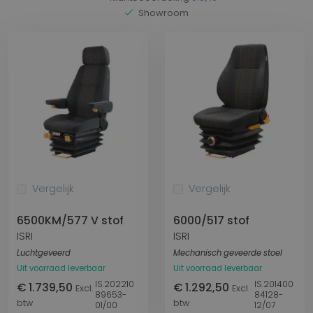
Showroom
Vergelijk
Vergelijk
6500KM/577 V stof
6000/517 stof
ISRI
ISRI
Luchtgeveerd
Mechanisch geveerde stoel
Uit voorraad leverbaar
Uit voorraad leverbaar
IS.202210
IS.201400
€ 1.739,50
€ 1.292,50
Excl.
Excl.
89653-
84128-
btw
btw
01/00
12/07