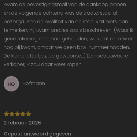
t
kwam de bevestigingsmail van de aankoop binnen –
d
be
en de volgende ochtend was de tractorstoel al
ve
p
bezorgd. Aan de kwaliteit van de stoel valt niets aan
in
z
te merken, hij kwam precies zoals beschreven. (Waar ik
v
w
geen rekening mee had gehouden, was dat de btw er
Google Privacy Policy
g
t
nog bij kwam, omdat we geen btw-nummer hadden.
se
De kleine lettertjes, de gewoonte...) Een betrouwbare
website
eblo.nl
1 week
verkoper, ik zou daar weer kopen. ”
li_gc
5 maanden 3
W
LinkedIn
weken
o
Corporation
v
.linkedin.com
sl
g
Hofmann
co
es
d
CookieScriptConsent
4 weken 2
D
CookieScript
dagen
w
eblo.nl
d
Sc
o
2 februari 2026
c
v
Gepast antwoord gegeven
o