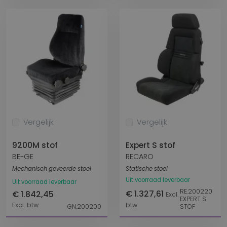
Vergelijk
Vergelijk
9200M stof
Expert S stof
BE-GE
RECARO
Mechanisch geveerde stoel
Statische stoel
Uit voorraad leverbaar
Uit voorraad leverbaar
RE.200220
€ 1.327,61
€ 1.842,45
Excl.
EXPERT S
Excl. btw
btw
GN.200200
STOF