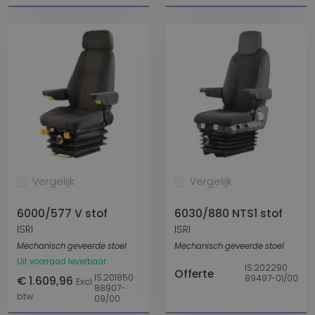
Vergelijk
Vergelijk
6000/577 V stof
6030/880 NTS1 stof
ISRI
ISRI
Mechanisch geveerde stoel
Mechanisch geveerde stoel
Uit voorraad leverbaar
IS.202290
Offerte
IS.201850
89497-01/00
€ 1.609,96
Excl.
88907-
btw
09/00