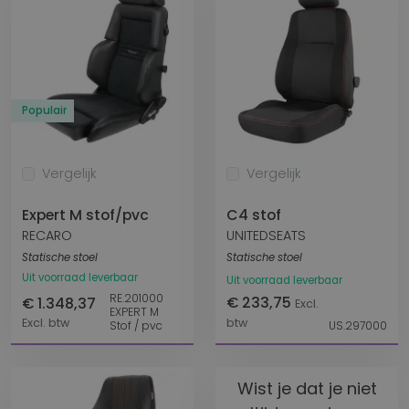
Populair
Vergelijk
Vergelijk
Expert M stof/pvc
C4 stof
RECARO
UNITEDSEATS
Statische stoel
Statische stoel
Uit voorraad leverbaar
Uit voorraad leverbaar
RE.201000
€ 233,75
€ 1.348,37
Excl.
EXPERT M
Excl. btw
btw
Stof / pvc
US.297000
Wist je dat je niet