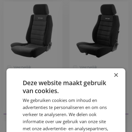
Vergelijk
Vergelijk
×
Touring 2 stoel stof
Traveller 2LVZ stof
Deze website maakt gebruik
SCHEEL
SCHEEL
van cookies.
Statische stoel
Statische stoel
We gebruiken cookies om inhoud en
SC.200110
SC.200100
Offerte
Offerte
advertenties te personaliseren en om ons
0951100
0941124
verkeer te analyseren. We delen ook
informatie over uw gebruik van onze site
met onze advertentie- en analysepartners,