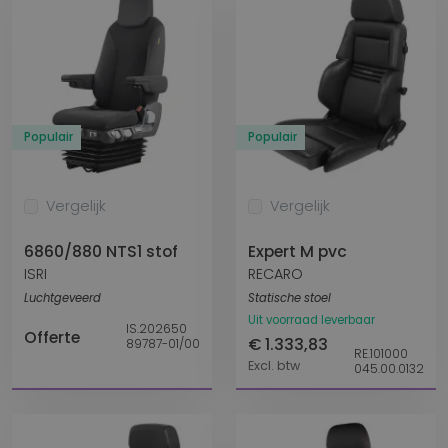
Populair
Populair
Vergelijk
Vergelijk
6860/880 NTS1 stof
Expert M pvc
ISRI
RECARO
Luchtgeveerd
Statische stoel
Uit voorraad leverbaar
IS.202650
Offerte
€ 1.333,83
89787-01/00
RE.101000
Excl. btw
045.00.0132