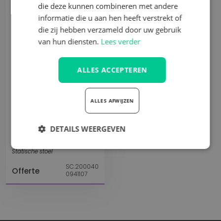
die deze kunnen combineren met andere
informatie die u aan hen heeft verstrekt of
die zij hebben verzameld door uw gebruik
van hun diensten.
Lees verder
ALLES ACCEPTEREN
Vergelijk
ALLES AFWIJZEN
Traveller LR editie LH
stof/pvc
DETAILS WEERGEVEN
SCHEEL
Strikt
Prestatie
Targeting
Statische stoel
noodzakelijk
SC.200040
Offerte
0941107
Functioneel