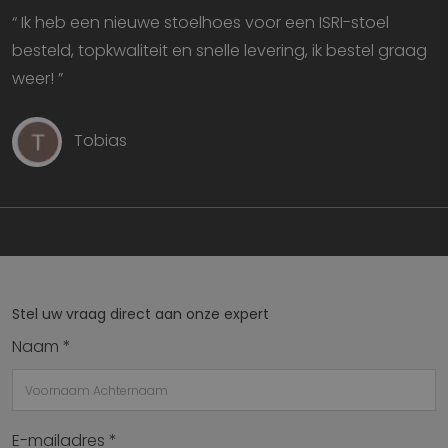
Functioneel
“ Ik heb een nieuwe stoelhoes voor een ISRI-stoel
besteld, topkwaliteit en snelle levering, ik bestel graag
weer! ”
Tobias
Strikt noodzakelijk
Prestatie
Targeting
Functioneel
Strikt noodzakelijke cookies maken de
kernfunctionaliteiten van de website mogelijk, zoals
gebruikersaanmelding en accountbeheer. De
website kan niet goed worden gebruikt zonder de
strikt noodzakelijke cookies.
Aanbieder
/
Stel uw vraag direct aan onze expert
Naam
Vervaldatum
O
Domein
Naam *
VISITOR_PRIVACY_METADATA
5 maanden 4
D
YouTube
weken
w
.youtube.com
o
t
d
p
E-mailadres *
v