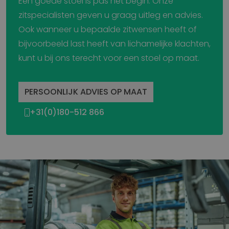
Een goede stoel is pas het begin. Onze
zitspecialisten geven u graag uitleg en advies.
Ook wanneer u bepaalde zitwensen heeft of
bijvoorbeeld last heeft van lichamelijke klachten,
kunt u bij ons terecht voor een stoel op maat.
PERSOONLIJK ADVIES OP MAAT
+31(0)180-512 866