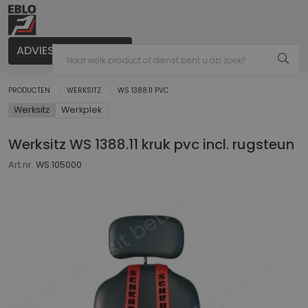
ADVIES AANVRAGEN
PRODUCTEN
WERKSITZ
WS 1388.11 PVC
Werksitz
Werkplek
Werksitz WS 1388.11 kruk pvc incl. rugsteun
Art.nr.
WS.105000