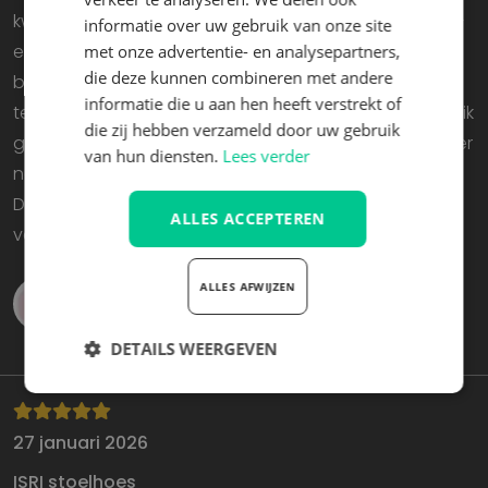
kwam de bevestigingsmail van de aankoop binnen –
informatie over uw gebruik van onze site
en de volgende ochtend was de tractorstoel al
met onze advertentie- en analysepartners,
die deze kunnen combineren met andere
bezorgd. Aan de kwaliteit van de stoel valt niets aan
informatie die u aan hen heeft verstrekt of
te merken, hij kwam precies zoals beschreven. (Waar ik
die zij hebben verzameld door uw gebruik
geen rekening mee had gehouden, was dat de btw er
van hun diensten.
Lees verder
nog bij kwam, omdat we geen btw-nummer hadden.
De kleine lettertjes, de gewoonte...) Een betrouwbare
ALLES ACCEPTEREN
verkoper, ik zou daar weer kopen. ”
ALLES AFWIJZEN
Hofmann
DETAILS WEERGEVEN
Strikt
Prestatie
Targeting
noodzakelijk
27 januari 2026
ISRI stoelhoes