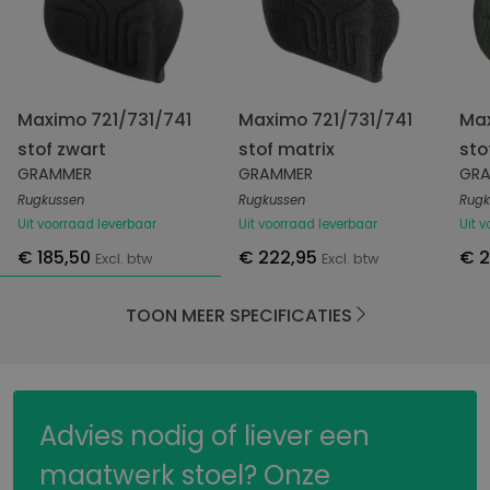
Maximo 721/731/741
Maximo 721/731/741
Max
stof zwart
stof matrix
sto
GRAMMER
GRAMMER
GR
Rugkussen
Rugkussen
Rugk
Uit voorraad leverbaar
Uit voorraad leverbaar
Uit 
€ 185,50
€ 222,95
€ 
Excl. btw
Excl. btw
TOON MEER SPECIFICATIES
Advies nodig of liever een
maatwerk stoel? Onze