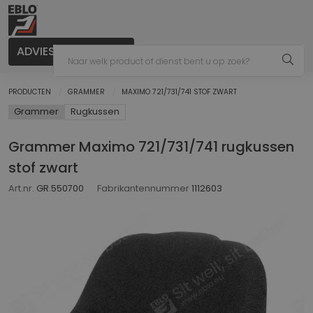
ADVIES AANVRAGEN
PRODUCTEN
GRAMMER
MAXIMO 721/731/741 STOF ZWART
Grammer
Rugkussen
Grammer Maximo 721/731/741 rugkussen
stof zwart
Art.nr.
GR.550700
Fabrikantennummer
1112603