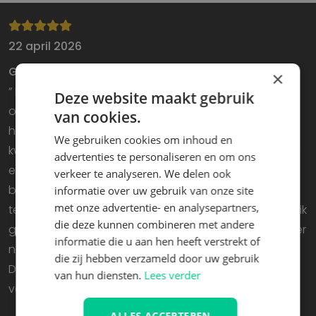
22 april 2026
Goed advies
×
“ Ik had van tevoren telefonisch navraag gedaan,
Deze website maakt gebruik
omdat ik de beschrijving van de stoel niet helemaal
van cookies.
had gelezen. Supersnelle verzending: om 11.30 uur
We gebruiken cookies om inhoud en
kwam de bevestigingsmail van de aankoop binnen –
advertenties te personaliseren en om ons
en de volgende ochtend was de tractorstoel al
verkeer te analyseren. We delen ook
bezorgd. Aan de kwaliteit van de stoel valt niets aan
informatie over uw gebruik van onze site
met onze advertentie- en analysepartners,
te merken, hij kwam precies zoals beschreven. (Waar ik
die deze kunnen combineren met andere
geen rekening mee had gehouden, was dat de btw er
informatie die u aan hen heeft verstrekt of
nog bij kwam, omdat we geen btw-nummer hadden.
die zij hebben verzameld door uw gebruik
De kleine lettertjes, de gewoonte...) Een betrouwbare
van hun diensten.
Lees verder
verkoper, ik zou daar weer kopen. ”
ALLES ACCEPTEREN