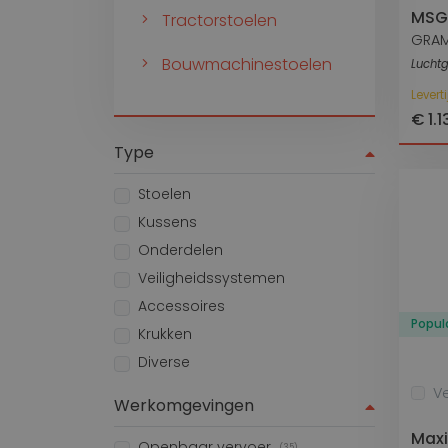
MSG
Tractorstoelen
GRA
Bouwmachinestoelen
Lucht
Levert
€ 1.
Type
Stoelen
Kussens
Onderdelen
Veiligheidssystemen
Accessoires
Popula
Krukken
Diverse
Ve
Werkomgevingen
Maxi
Openbaar vervoer
(35)