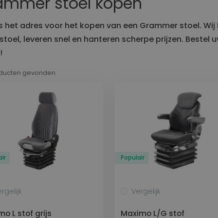
ammer stoel kopen
Transport
is het adres voor het kopen van een Grammer stoel. Wij
Land
Stoelen voor Bestelbus
 stoel, leveren snel en hanteren scherpe prijzen. Beste
en
Krukken
Stoelen voor Goederentrein
!
Stoelen voor Overige voertuigen
oducten gevonden
Stoelen voor Vrachtwagen
Maritiem
Stoelen voor Containerkraan
Stoelen voor Haven
Stoelen voor Scheepvaart
ir
Populair
rgelijk
Vergelijk
mo L stof grijs
Maximo L/G stof