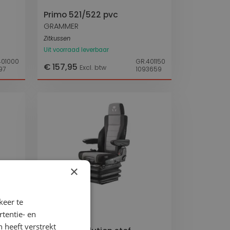
Primo 521/522 pvc
GRAMMER
Zitkussen
Uit voorraad leverbaar
401000
GR.401150
€ 157,95
Excl. btw
97
1093659
×
keer te
Vergelijk
tentie- en
 heeft verstrekt