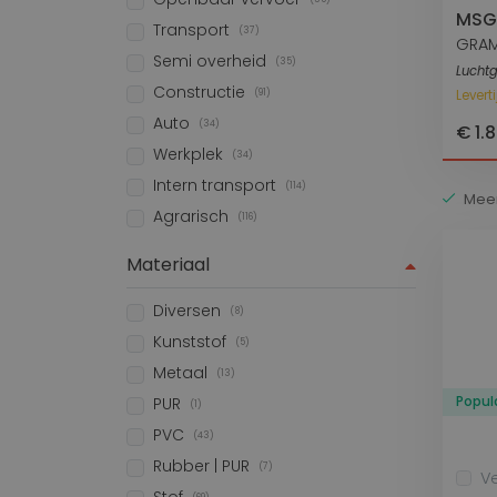
MSG
Transport
(37)
GRA
Semi overheid
(35)
Lucht
Constructie
(91)
Levert
Auto
(34)
€ 1.
Werkplek
(34)
Intern transport
(114)
Mee
Agrarisch
(116)
Materiaal
Diversen
(8)
Kunststof
(5)
Metaal
(13)
Popula
PUR
(1)
PVC
(43)
Rubber | PUR
(7)
Ve
Stof
(69)