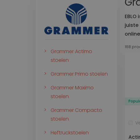
Gr
Constructie
Transport
Stoelen voor Bouwkraan
EBLO 
Stoelen voor Bouwmachine
juiste
Werkplek
Matt
Stoelen voor Grondverzet
online
168 pr
Intern transport
Grammer Actimo
Logistiek
stoelen
Stoelen voor Heftruck
Grammer Primo stoelen
Stoelen voor Kleine voertuigen
Stoelen voor Reachtruck
Grammer Maximo
Wagenpark
stoelen
Popula
Stoelen voor Heftruck
Grammer Compacto
Stoelen voor Kleine voertuigen
stoelen
Ve
Heftruckstoelen
Acti