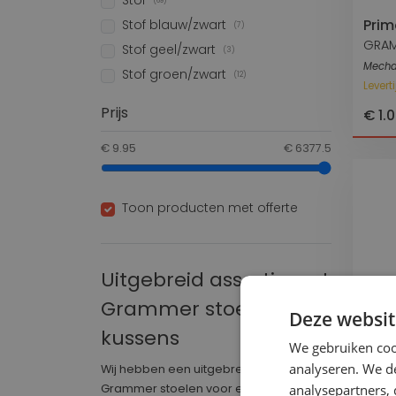
Prim
Stof blauw/zwart
(7)
GRA
Stof geel/zwart
(3)
Mecha
Stof groen/zwart
(12)
Levert
Prijs
€ 1.
€ 9.95
€ 6377.5
Toon producten met offerte
Uitgebreid assortiment
Grammer stoelen en
Deze websit
kussens
We gebruiken coo
Ve
analyseren. We de
Wij hebben een uitgebreide voorraad
Grammer stoelen voor elke machine.
analysepartners,