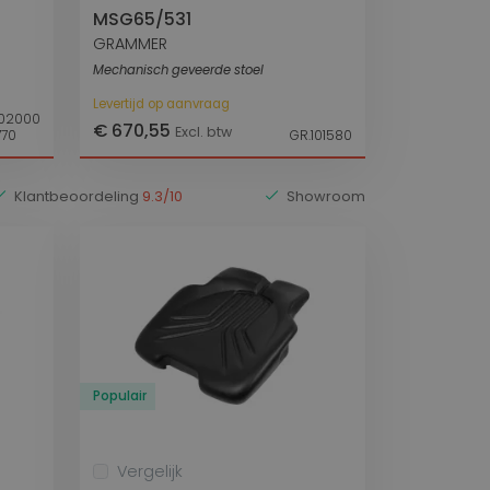
MSG65/531
GRAMMER
Mechanisch geveerde stoel
Levertijd op aanvraag
102000
€ 670,55
Excl. btw
770
GR.101580
Klantbeoordeling
9.3/10
Showroom
Populair
Vergelijk