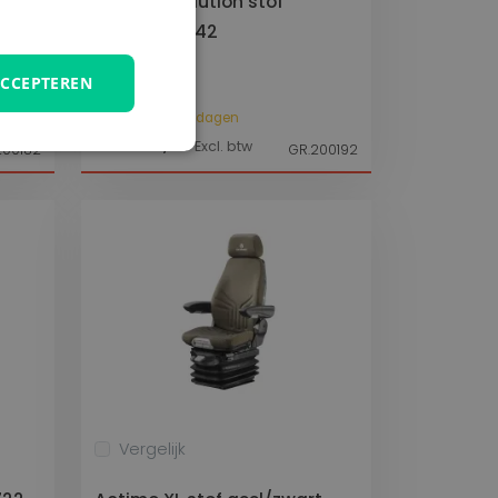
t
Actimo Evolution stof
MSG95EL/742
GRAMMER
ACCEPTEREN
Luchtgeveerd
Levertijd 10 werkdagen
€ 4.728,00
Excl. btw
200182
GR.200192
unctioneel
elding en
Vergelijk
temming van de
ractie met de site
ver de toestemming