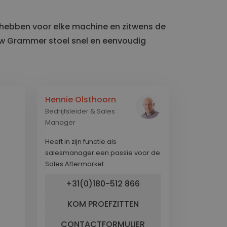
bieden wij een uitgebreid
Stoelen voor Kassaplaats
dienstenpakket!
Stoelen voor Kinderopvang
 hebben voor elke machine en zitwens de
Stoelen voor Laboratorium
WERKPLEK ONDERZOEK EN ADVIES
l uw Grammer stoel snel en eenvoudig
Stoelen voor Natte ruimte
Stoelen voor Onderwijs
Stoelen voor Praktijk gezondheidszorg
Stoelen voor Sociale werkplaats
Hennie Olsthoorn
Stoelen voor Uiterlijke verzorging
Bedrijfsleider & Sales
Stoelen voor Werkplaats
Manager
Stoelen voor Ziekenhuis
Heeft in zijn functie als
salesmanager een passie voor de
Sales Aftermarket.
+31(0)180-512 866
KOM PROEFZITTEN
CONTACTFORMULIER