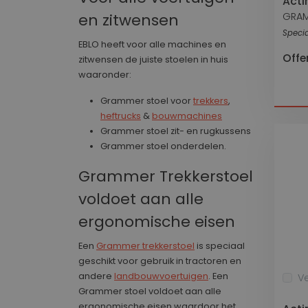
Acti
GRA
en zitwensen
Specia
website
EBLO heeft voor alle machines en
Offe
zitwensen de juiste stoelen in huis
li_gc
waaronder:
Grammer stoel voor
trekkers
,
CookieScriptConse
heftrucks
&
bouwmachines
Grammer stoel zit- en rugkussens
Grammer stoel onderdelen.
Grammer Trekkerstoel
Naam
voldoet aan alle
Naam
_ga
ergonomische eisen
bcookie
Een
Grammer trekkerstoel
is speciaal
geschikt voor gebruik in tractoren en
_gcl_au
andere
landbouwvoertuigen
. Een
Ve
Grammer stoel voldoet aan alle
_ALGOLIA
ergonomische eisen waardoor het