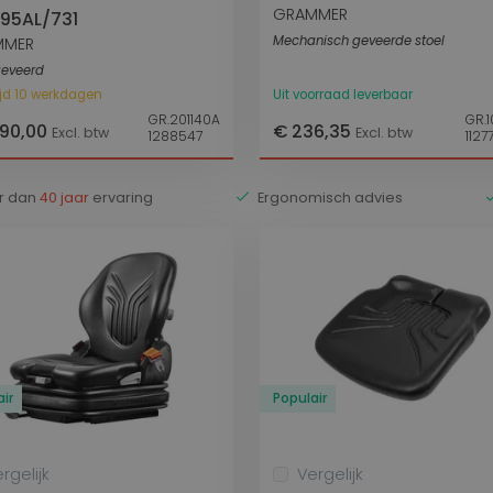
GRAMMER
95AL/731
Mechanisch geveerde stoel
MMER
geveerd
ijd 10 werkdagen
Uit voorraad leverbaar
GR.201140A
GR.
890,00
€ 236,35
Excl. btw
Excl. btw
1288547
1127
r dan
40 jaar
ervaring
Ergonomisch advies
ir
Populair
rgelijk
Vergelijk