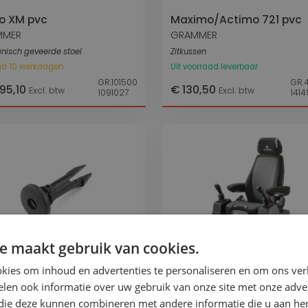
o XM pvc
Maximo/Actimo 721 pvc
MMER
GRAMMER
nisch geveerde stoel
Zitkussen
ijd 10 werkdagen
Uit voorraad leverbaar
GR.101500
GR.
095,10
€ 130,50
Excl. btw
Excl. btw
1091027
1414
e maakt gebruik van cookies.
kies om inhoud en advertenties te personaliseren en om ons ver
rgelijk
Vergelijk
len ook informatie over uw gebruik van onze site met onze adver
 die deze kunnen combineren met andere informatie die u aan hen