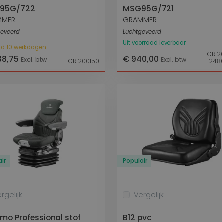
95G/722
MSG95G/721
MMER
GRAMMER
geveerd
Luchtgeveerd
Uit voorraad leverbaar
ijd 10 werkdagen
GR.2
138,75
€ 940,00
Excl. btw
Excl. btw
GR.200150
1248
ir
Populair
rgelijk
Vergelijk
mo Professional stof
B12 pvc