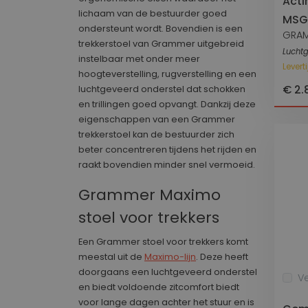
Acti
IDE
_ga_0071JSE8CH
lichaam van de bestuurder goed
MSG
ondersteunt wordt. Bovendien is een
GRA
trekkerstoel van Grammer uitgebreid
Lucht
lidc
instelbaar met onder meer
Levert
hoogteverstelling, rugverstelling en een
€ 2.
luchtgeveerd onderstel dat schokken
VISITOR_INFO1_LIV
en trillingen goed opvangt. Dankzij deze
eigenschappen van een Grammer
trekkerstoel kan de bestuurder zich
__Secure-
beter concentreren tijdens het rijden en
ROLLOUT_TOKEN
raakt bovendien minder snel vermoeid.
YSC
Grammer Maximo
stoel voor trekkers
Een Grammer stoel voor trekkers komt
meestal uit de
Maximo-lijn
. Deze heeft
doorgaans een luchtgeveerd onderstel
Ve
en biedt voldoende zitcomfort biedt
voor lange dagen achter het stuur en is