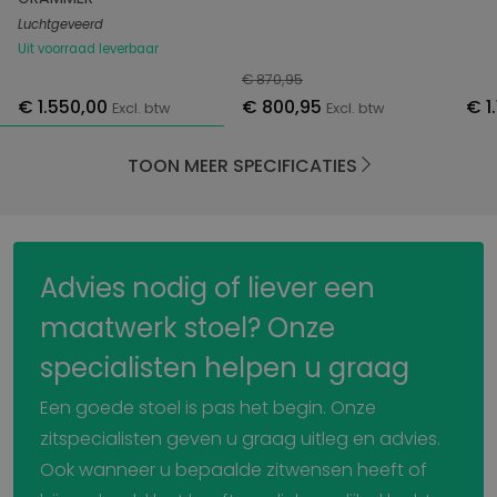
Luchtgeveerd
Uit voorraad leverbaar
€ 870,95
€ 1.550,00
€ 800,95
€ 1
Excl. btw
Excl. btw
TOON MEER SPECIFICATIES
Advies nodig of liever een
maatwerk stoel? Onze
specialisten helpen u graag
Een goede stoel is pas het begin. Onze
zitspecialisten geven u graag uitleg en advies.
Ook wanneer u bepaalde zitwensen heeft of