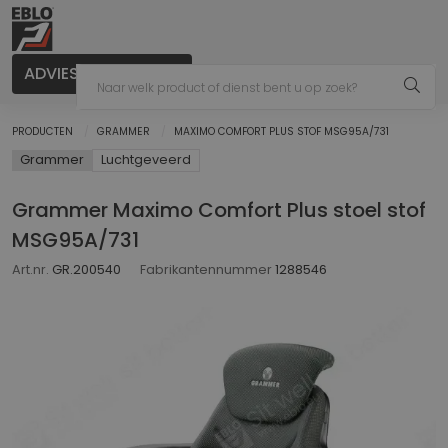
ADVIES AANVRAGEN
PRODUCTEN
GRAMMER
MAXIMO COMFORT PLUS STOF MSG95A/731
Grammer
Luchtgeveerd
Grammer Maximo Comfort Plus stoel stof
MSG95A/731
Art.nr.
GR.200540
Fabrikantennummer
1288546