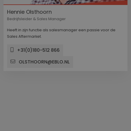
versie va
YouTube-
Hennie Olsthoorn
gebruikt.
Bedrijfsleider & Sales Manager
__Secure-
.youtube.com
5 maanden 4
ROLLOUT_TOKEN
weken
Heeft in zijn functie als salesmanager een passie voor de
YSC
Sessie
Deze coo
Google LLC
Sales Aftermarket.
door Yo
.youtube.com
ingestel
weergav
ingeslote
+31(0)180-512 866
te houde
OLSTHOORN@EBLO.NL