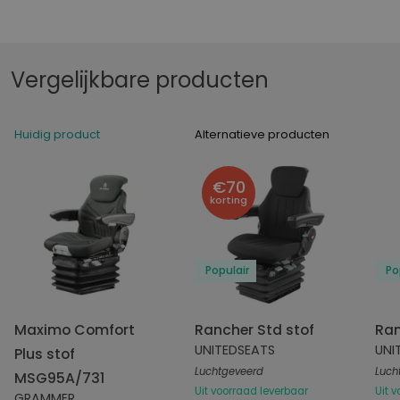
Vergelijkbare producten
Huidig product
Alternatieve producten
€70
korting
Populair
Po
Maximo Comfort
Rancher Std stof
Ran
UNITEDSEATS
UNI
Plus stof
Luchtgeveerd
Luch
MSG95A/731
Uit voorraad leverbaar
Uit 
GRAMMER