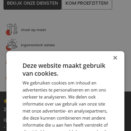
BEKIJK ONZE DIENSTEN
KOM PROEFZITTEN!
Stoel op maat
Ergonomisch advies
×
Montage op locatie
Deze website maakt gebruik
van cookies.
Merkonafhankelijk
We gebruiken cookies om inhoud en
advertenties te personaliseren en om ons
verkeer te analyseren. We delen ook
informatie over uw gebruik van onze site
28 juli 2025
met onze advertentie- en analysepartners,
die deze kunnen combineren met andere
Geweldige service, leuk personeel!
informatie die u aan hen heeft verstrekt of
“ Geweldige service! Eerste contact was zeer helder