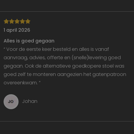
Strikt noodzakelijk
Prestatie
Targeting
Functioneel
1 april 2026
Strikt noodzakelijke cookies maken de
kernfunctionaliteiten van de website mogelijk, zoals
gebruikersaanmelding en accountbeheer. De
Alles is goed gegaan
website kan niet goed worden gebruikt zonder de
“ Voor de eerste keer besteld en alles is vanaf
strikt noodzakelijke cookies.
aanvraag, advies, offerte en (snelle)levering goed
Aanbieder
/
Naam
Vervaldatum
O
Domein
gegaan. Ook de alternatieve goedkopere stoel was
VISITOR_PRIVACY_METADATA
5 maanden 4
D
YouTube
goed zelf te monteren aangezien het gatenpatroon
weken
w
.youtube.com
o
overeenkwam. ”
t
d
p
v
Johan
in
si
He
g
t
d
be
ve
p