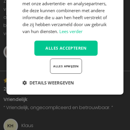
Ze konden onderdelen leveren om mijn
met onze advertentie- en analysepartners,
vrachtwagenstoel, die meer dan 1.000.000 km had
die deze kunnen combineren met andere
afgelegd, volledig te renoveren. De
informatie die u aan hen heeft verstrekt of
die zij hebben verzameld door uw gebruik
bedieningsknoppen voor de lendensteun zijn
van hun diensten.
Lees verder
vervangen door een moderner en robuuster type. ”
ALLES ACCEPTEREN
Tim
ALLES AFWIJZEN
DETAILS WEERGEVEN
26 januari 2026
Strikt
Prestatie
Targeting
Vriendelijk
noodzakelijk
“ Vriendelijk, ongecompliceerd en betrouwbaar. ”
Functioneel
Klaus