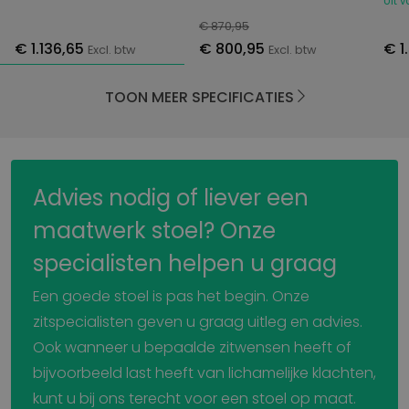
Uit 
€ 870,95
€ 1.136,65
€ 800,95
€ 1
Excl. btw
Excl. btw
TOON MEER SPECIFICATIES
Advies nodig of liever een
maatwerk stoel? Onze
specialisten helpen u graag
Een goede stoel is pas het begin. Onze
zitspecialisten geven u graag uitleg en advies.
Ook wanneer u bepaalde zitwensen heeft of
bijvoorbeeld last heeft van lichamelijke klachten,
kunt u bij ons terecht voor een stoel op maat.