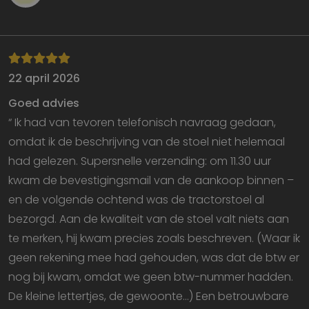
22 april 2026
Strikt noodzakelijk
Prestatie
Targeting
Functioneel
Goed advies
“ Ik had van tevoren telefonisch navraag gedaan,
Strikt noodzakelijke cookies maken de
kernfunctionaliteiten van de website mogelijk, zoals
omdat ik de beschrijving van de stoel niet helemaal
gebruikersaanmelding en accountbeheer. De
website kan niet goed worden gebruikt zonder de
had gelezen. Supersnelle verzending: om 11.30 uur
strikt noodzakelijke cookies.
kwam de bevestigingsmail van de aankoop binnen –
Aanbieder
/
Naam
Vervaldatum
O
en de volgende ochtend was de tractorstoel al
Domein
bezorgd. Aan de kwaliteit van de stoel valt niets aan
VISITOR_PRIVACY_METADATA
5 maanden 4
D
YouTube
weken
w
.youtube.com
te merken, hij kwam precies zoals beschreven. (Waar ik
o
t
geen rekening mee had gehouden, was dat de btw er
d
p
nog bij kwam, omdat we geen btw-nummer hadden.
v
in
De kleine lettertjes, de gewoonte...) Een betrouwbare
si
He