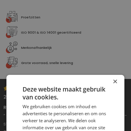
Proefzitten
ISO 9001 & ISO 14001 gecertificeerd
Merkonafhankelijk
Grote voorraad, snelle levering
×
Deze website maakt gebruik
van cookies.
2 februari 2026
We gebruiken cookies om inhoud en
Renovatie van een 30 jaar oude ISRI 6500-stoel
advertenties te personaliseren en om ons
“ Zeer behulpzaam en uitstekende kennis van een ISRI-
verkeer te analyseren. We delen ook
stoel die meer dan 30 jaar geleden is geproduceerd.
informatie over uw gebruik van onze site