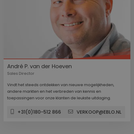
YouTube-
in sites z
ingeslote
ook bepa
websiteb
nieuwe o
versie va
YouTube-
gebruikt.
__Secure-
.youtube.com
5 maanden 4
ROLLOUT_TOKEN
weken
YSC
Sessie
Deze coo
Google LLC
door Yo
.youtube.com
André P. van der Hoeven
ingestel
weergav
Sales Director
ingeslote
te houde
Vindt het steeds ontdekken van nieuwe mogelijkheden,
andere markten en het verbreden van kennis en
toepassingen voor onze klanten de leukste uitdaging.
+31(0)180-512 866
VERKOOP@EBLO.NL