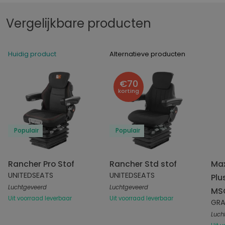
Vergelijkbare producten
Huidig product
Alternatieve producten
€70
korting
Populair
Populair
Rancher Pro Stof
Rancher Std stof
Ma
UNITEDSEATS
UNITEDSEATS
Plu
Luchtgeveerd
Luchtgeveerd
MS
Uit voorraad leverbaar
Uit voorraad leverbaar
GR
Luch