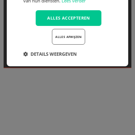
van hun diensten.
Lees verder
Zitinstructie
Arbo-infodag
ALLES ACCEPTEREN
Drukmeting
EBLO Stoelacademie
ALLES AFWIJZEN
Fleet Maintenance App®
Maatwerkstoelen auto
DETAILS WEERGEVEN
Meer Diensten
Strikt
Prestatie
Targeting
noodzakelijk
Functioneel