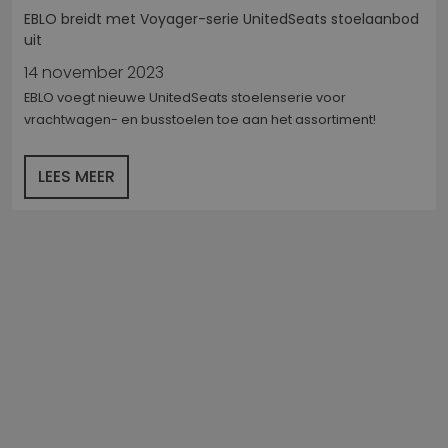
gebruikt.
EBLO breidt met Voyager-serie UnitedSeats stoelaanbod
__Secure-
.youtube.com
5 maanden 4
uit
ROLLOUT_TOKEN
weken
14 november 2023
YSC
Sessie
Deze coo
Google LLC
door Yo
.youtube.com
EBLO voegt nieuwe UnitedSeats stoelenserie voor
ingestel
vrachtwagen- en busstoelen toe aan het assortiment!
weergav
ingeslote
te houde
LEES MEER