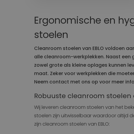
Constructie
Transport
Stoelen voor Bouwkraan
Ergonomische en hyg
Stoelen voor Bouwmachine
Werkplek
stoelen
Matt
Stoelen voor Grondverzet
Intern transport
Cleanroom stoelen van EBLO voldoen aan 
alle cleanroom-werkplekken. Naast een g
Logistiek
Stoelen voor Heftruck
zowel grote als kleine oplages kunnen lev
Stoelen voor Kleine voertuigen
maat. Zeker voor werkplekken die moeten 
Neem contact met ons op voor meer info
Stoelen voor Reachtruck
Wagenpark
Robuuste cleanroom stoelen d
Stoelen voor Heftruck
Wij leveren cleanroom stoelen van het be
Stoelen voor Kleine voertuigen
stoelen zijn uitwisselbaar waardoor altijd
zijn cleanroom stoelen van EBLO: