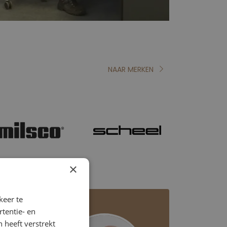
NAAR MERKEN
×
keer te
tentie- en
 heeft verstrekt