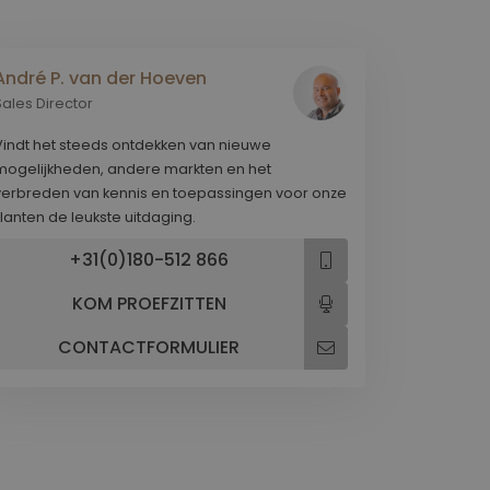
bieden wij een uitgebreid
Stoelen voor Kassaplaats
dienstenpakket!
Stoelen voor Kinderopvang
Stoelen voor Laboratorium
André P. van der Hoeven
WERKPLEK ONDERZOEK EN ADVIES
Stoelen voor Natte ruimte
Sales Director
Stoelen voor Onderwijs
Vindt het steeds ontdekken van nieuwe
Stoelen voor Praktijk gezondheidszorg
mogelijkheden, andere markten en het
Stoelen voor Sociale werkplaats
verbreden van kennis en toepassingen voor onze
klanten de leukste uitdaging.
Stoelen voor Uiterlijke verzorging
Stoelen voor Werkplaats
+31(0)180-512 866
Stoelen voor Ziekenhuis
KOM PROEFZITTEN
CONTACTFORMULIER