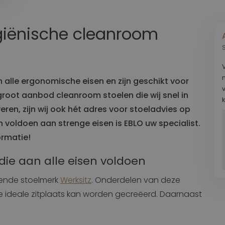
Transport
Land
iënische cleanroom
Stoelen voor Bestelbus
en
Krukken
Stoelen voor Goederentrein
Stoelen voor Overige voertuigen
alle ergonomische eisen en zijn geschikt voor
Stoelen voor Vrachtwagen
root aanbod cleanroom stoelen die wij snel in
Maritiem
eren, zijn wij ook hét adres voor stoeladvies op
Stoelen voor Containerkraan
voldoen aan strenge eisen is EBLO uw specialist.
Stoelen voor Haven
rmatie!
Stoelen voor Scheepvaart
ie aan alle eisen voldoen
kende stoelmerk
Werksitz
. Onderdelen van deze
 de ideale zitplaats kan worden gecreëerd. Daarnaast