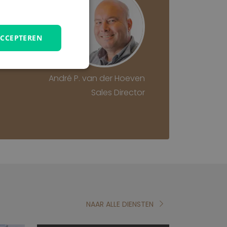
ACCEPTEREN
unctioneel
André P. van der Hoeven
Sales Director
elding en
NAAR ALLE DIENSTEN
temming van de
ractie met de site
ver de toestemming