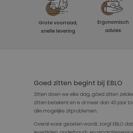
IDE
_ga_0071JSE8CH
Ergonomisch
Grote voorraad,
lidc
advies
snelle levering
VISITOR_INFO1_LIV
__Secure-
ROLLOUT_TOKEN
YSC
Goed zitten begint bij EBLO
Zitten doen we elke dag, góed zitten zeld
zitten betekent en is al meer dan 40 jaar 
alle mogelijke zitproblemen.
Overal waar gezeten wordt, zorgt EBLO dat u
levertijden, onderhoud- en reparatieservi