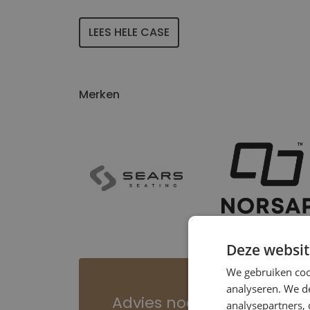
LEES HELE CASE
Merken
Deze websit
We gebruiken coo
analyseren. We de
Advies nodig of liever e
analysepartners,