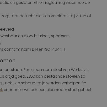
ructie en gesloten zit-en rugleuning waarmee de
;
zorgt dat de lucht die zich verplaatst bij zitten of
eleverd;
 wasbaar en bloed-, urine-, speeksel-,
;
ms conform norm DIN en ISO 14644-1.
rkomen
en ontstaan. Een cleanroom stoel van Werksitz is
 dus altijd goed. EBLO kan bestaande stoelen zo
ug-, nek-, en schouderpijn worden verholpen én
rk
en kunnen we ook een cleanroom stoel geheel