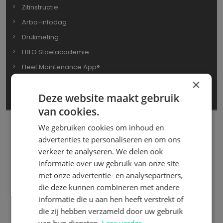
Zitinstructie
Arbo-infodag
Drukmeting
EBLO Stoelacademie
Fleet Maintenance App®
×
Maatwerkstoelen auto
Deze website maakt gebruik
Meer Diensten
van cookies.
We gebruiken cookies om inhoud en
advertenties te personaliseren en om ons
verkeer te analyseren. We delen ook
informatie over uw gebruik van onze site
met onze advertentie- en analysepartners,
die deze kunnen combineren met andere
informatie die u aan hen heeft verstrekt of
die zij hebben verzameld door uw gebruik