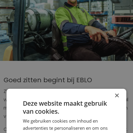
Goed zitten begint bij EBLO
Zitten doen we elke dag, góed zitten zelden. EBLO
×
weet als geen ander wat goed zitten betekent en is al
Deze website maakt gebruik
meer dan 40 jaar totaalleverancier voor het oplossen
van cookies.
van alle mogelijke zitproblemen.
We gebruiken cookies om inhoud en
advertenties te personaliseren en om ons
Overal waar gezeten wordt, zorgt EBLO dat u béter zit.