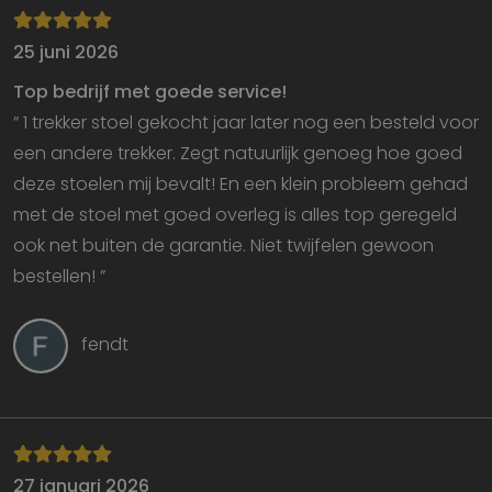
Functioneel
25 juni 2026
Top bedrijf met goede service!
“ 1 trekker stoel gekocht jaar later nog een besteld voor
een andere trekker. Zegt natuurlijk genoeg hoe goed
Strikt noodzakelijk
Prestatie
Targeting
deze stoelen mij bevalt! En een klein probleem gehad
Functioneel
met de stoel met goed overleg is alles top geregeld
ook net buiten de garantie. Niet twijfelen gewoon
Strikt noodzakelijke cookies maken de
kernfunctionaliteiten van de website mogelijk, zoals
bestellen! ”
gebruikersaanmelding en accountbeheer. De
website kan niet goed worden gebruikt zonder de
strikt noodzakelijke cookies.
fendt
Aanbieder
/
Naam
Vervaldatum
O
Domein
VISITOR_PRIVACY_METADATA
5 maanden 4
D
YouTube
weken
w
.youtube.com
o
t
d
p
27 januari 2026
v