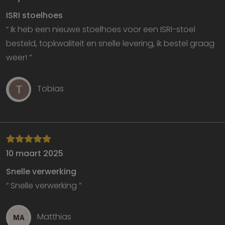
in
si
ISRI stoelhoes
He
g
“ Ik heb een nieuwe stoelhoes voor een ISRI-stoel
t
d
besteld, topkwaliteit en snelle levering, ik bestel graag
be
ve
weer! ”
p
in
z
v
Tobias
w
Google Privacy Policy
g
t
se
website
eblo.nl
1 week
li_gc
5 maanden 3
W
LinkedIn
weken
o
Corporation
10 maart 2025
v
.linkedin.com
sl
g
Snelle verwerking
co
es
“ Snelle verwerking ”
d
CookieScriptConsent
4 weken 2
D
CookieScript
dagen
w
eblo.nl
Matthias
d