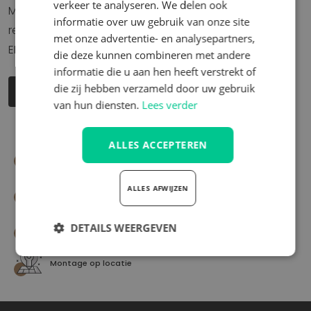
verkeer te analyseren. We delen ook
Met goede stoelen, snelle levertijden, onderhoud- en
informatie over uw gebruik van onze site
reparatieservice, maatwerk en
zitadvies op maat
.
met onze advertentie- en analysepartners,
EBLO is uw zitspecialist die maximaal ontzorgt!
die deze kunnen combineren met andere
informatie die u aan hen heeft verstrekt of
die zij hebben verzameld door uw gebruik
BEKIJK ONZE DIENSTEN
KOM PROEFZITTEN!
van hun diensten.
Lees verder
ALLES ACCEPTEREN
Reparatieservice
ALLES AFWIJZEN
Merkonafhankelijk
DETAILS WEERGEVEN
ISO 9001 & ISO 14001 gecertificeerd
Strikt
Prestatie
Targeting
Montage op locatie
noodzakelijk