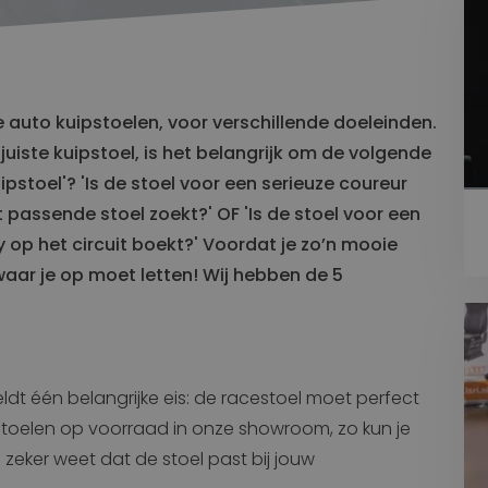
Transport
Land
Stoelen voor Bestelbus
en
Krukken
Stoelen voor Goederentrein
e auto kuipstoelen, voor verschillende doeleinden.
Stoelen voor Overige voertuigen
uiste kuipstoel, is het belangrijk om de volgende
Stoelen voor Vrachtwagen
uipstoel'? 'Is de stoel voor een serieuze coureur
t passende stoel zoekt?' OF 'Is de stoel voor een
Maritiem
Stoelen voor Containerkraan
 op het circuit boekt?' Voordat je zo’n mooie
Stoelen voor Haven
aar je op moet letten! Wij hebben de 5
Stoelen voor Scheepvaart
dt één belangrijke eis: de racestoel moet perfect
stoelen op voorraad in onze showroom, zo kun je
zeker weet dat de stoel past bij jouw