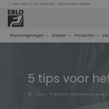
Meer dan
40 jaar
ervaring
Ergonomisch advies
Klantbeoordeling
9.3/10
Showroom
Werkomgevingen
Stoelen
Producten
Di
Agrarisch
Agrarisch
Stoelen voor Grote voertuigen
Auto
Stoelen voor Kleine voertuigen
5 tips voor h
Stoelen voor Trekkers
Constructie
Stoelen
Ergonomisch advies
Kuss
EBLO
Intern transport
Auto
blog
5 tips voor het kopen van jouw au
Stoelen voor Camper
Openbaar vervoer
Stoelen voor Personenauto
Semi overheid