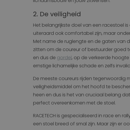
lichaamsbouw en jouw zitwensen.
2. De veiligheid
Het belangrijkste doel van een racestoel i
uiteraard ook comfortabel zijn, maar onders
Met name de ruglengte en de gaten van d
zitten om de coureur of bestuurder goed t
en dus de
gordel
, op de verkeerde hoogte 
ernstige lichamelijke schade en zelfs invali
De meeste coureurs rijden tegenwoordig me
veiligheidsmiddel om het hoofd te bescher
heen en dus is het van cruciaal belang d
perfect overeenkomen met de stoel.
RACETECH is gespecialiseerd in race en rall
een stoel breed of smal zijn. Maar zijn er o