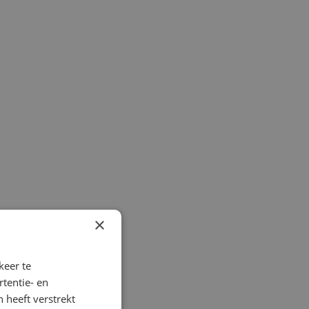
×
keer te
tentie- en
 heeft verstrekt