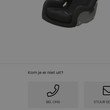
website
li_gc
CookieScriptConse
Naam
Naam
Kom je er niet uit?
_ga
bcookie
_gcl_au
BEL ONS
STUUR EE
_ALGOLIA
IDE