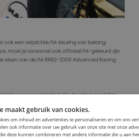
is ook een verplichte FIA-keuring van belang.
, moet je racestoel ook officieel FIA-gekeurd zijn.
ge eisen van de FIA 8862-2009 Advanced Racing
kenmerk voor een racestoel. De duurdere modellen
n luchtslangaansluiting achterop de stoel kan via
e maakt gebruik van cookies.
lazen.
kies om inhoud en advertenties te personaliseren en om ons ver
oertuig
len ook informatie over uw gebruik van onze site met onze adver
 die deze kunnen combineren met andere informatie die u aan hen
ft aangeschaft, is deze voorzien van