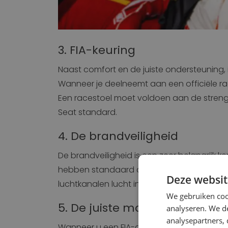
3. FIA-keuring
Naast comfort en de juiste ondersteuning, 
Wanneer je deelneemt aan een officiële race
Een racestoel moet voldoen aan de stren
Seat standard.
4. De brandveiligheid
De brandveiligheid is een zeer belangrijk 
hebben standaard de koelingsoptie. Met ee
Deze websit
luchtkanalen lucht in de stoel worden geb
We gebruiken coo
5. De juiste montage in het v
analyseren. We de
analysepartners,
Wanneer u een FIA-gekeurde racestoel hee