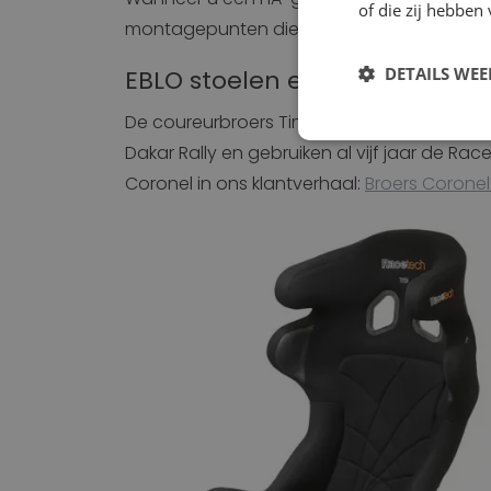
of die zij hebbe
montagepunten die u middels een zijbeves
DETAILS WE
EBLO stoelen en Tim & Tom 
De coureurbroers Tim en Tom Coronel gingen
Strikt noodzak
Dakar Rally en gebruiken al vijf jaar de Ra
Coronel in ons klantverhaal:
Broers Coronel
Strikt noodzakelijke
accountbeheer. De we
Naam
VISITOR_PRIVACY_