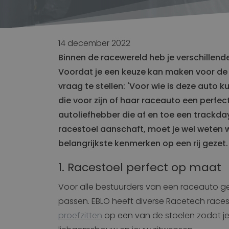
Constructie
Transport
Stoelen voor Bouwkraan
Stoelen voor Bouwmachine
Werkplek
14 december 2022
Matt
Stoelen voor Grondverzet
Binnen de racewereld heb je verschillend
Voordat je een keuze kan maken voor de j
Intern transport
vraag te stellen: 'Voor wie is deze auto k
Logistiek
die voor zijn of haar raceauto een perfec
Stoelen voor Heftruck
autoliefhebber die af en toe een trackday
Stoelen voor Kleine voertuigen
racestoel aanschaft, moet je wel weten w
Stoelen voor Reachtruck
belangrijkste kenmerken op een rij gezet.
Wagenpark
1. Racestoel perfect op maat
Stoelen voor Heftruck
Stoelen voor Kleine voertuigen
Voor alle bestuurders van een raceauto gel
passen. EBLO heeft diverse Racetech race
proefzitten
op een van de stoelen zodat je 