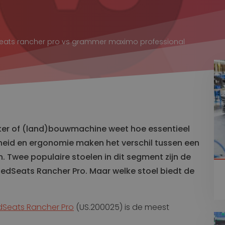
Transport
Land
Stoelen voor Bestelbus
dseats rancher pro vs grammer maximo professional
en
Krukken
Stoelen voor Goederentrein
Stoelen voor Overige voertuigen
Stoelen voor Vrachtwagen
Maritiem
Stoelen voor Containerkraan
Stoelen voor Haven
kker of (land)bouwmachine weet hoe essentieel
Stoelen voor Scheepvaart
rheid en ergonomie maken het verschil tussen een
. Twee populaire stoelen in dit segment zijn de
edSeats Rancher Pro. Maar welke stoel biedt de
dSeats Rancher Pro
(US.200025) is de meest