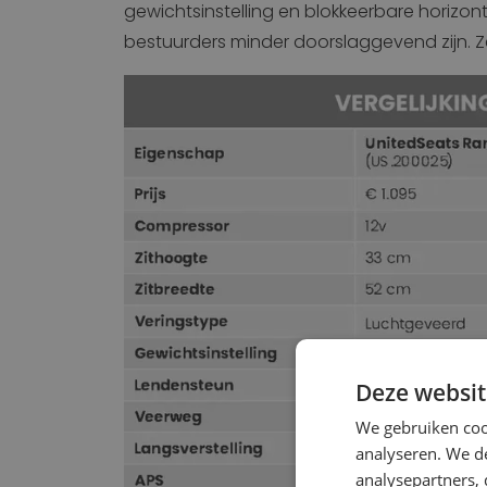
gewichtsinstelling en blokkeerbare horizontaa
bestuurders minder doorslaggevend zijn. Zek
Deze websit
We gebruiken coo
analyseren. We de
analysepartners,