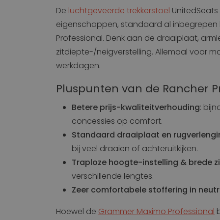
De
luchtgeveerde trekkerstoel
UnitedSeats 
eigenschappen, standaard al inbegrepen b
Professional. Denk aan de draaiplaat, arm
zitdiepte-/neigverstelling. Allemaal voor 
werkdagen.
Pluspunten van de Rancher P
Betere prijs-kwaliteitverhouding
: bij
concessies op comfort.
Standaard draaiplaat en rugverlengi
bij veel draaien of achteruitkijken.
Traploze hoogte-instelling & brede zi
verschillende lengtes.
Zeer comfortabele stoffering in neut
Hoewel de
Grammer Maximo Professional
b