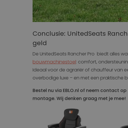
IDE
_ga_0071JSE8CH
lidc
Conclusie: UnitedSeats Ranch
VISITOR_INFO1_LIV
geld
De UnitedSeats Rancher Pro biedt alles wa
__Secure-
bouwmachinestoel
: comfort, ondersteuning
ROLLOUT_TOKEN
Ideaal voor de agrariër of chauffeur van e
YSC
overbodige luxe – en met een praktische blik 
Bestel nu via EBLO.nl of neem contact op
montage. Wij denken graag met je mee!