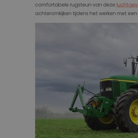
comfortabele rugsteun van deze
luchtgev
achteromkijken tijdens het werken met ee
website
li_gc
CookieScriptConse
Naam
Naam
_ga
bcookie
_gcl_au
_ALGOLIA