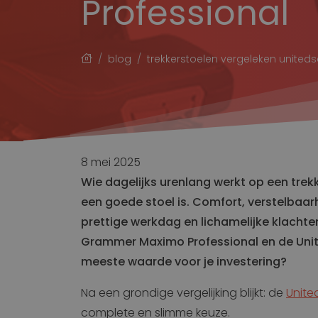
Professional
Constructie
Transport
Stoelen voor Bouwkraan
Stoelen voor Bouwmachine
Werkplek
blog
trekkerstoelen vergeleken unite
Matt
Stoelen voor Grondverzet
Intern transport
Logistiek
Stoelen voor Heftruck
8 mei 2025
Stoelen voor Kleine voertuigen
Wie dagelijks urenlang werkt op een tre
Stoelen voor Reachtruck
een goede stoel is. Comfort, verstelbaa
Wagenpark
prettige werkdag en lichamelijke klachten
Stoelen voor Heftruck
Grammer Maximo Professional en de Unit
Stoelen voor Kleine voertuigen
meeste waarde voor je investering?
Na een grondige vergelijking blijkt: de
Unite
complete en slimme keuze.