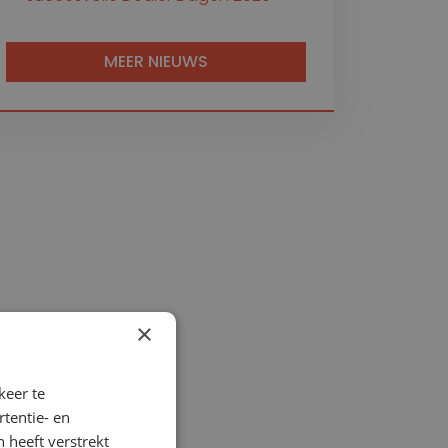
MEER NIEUWS
×
keer te
tentie- en
 heeft verstrekt